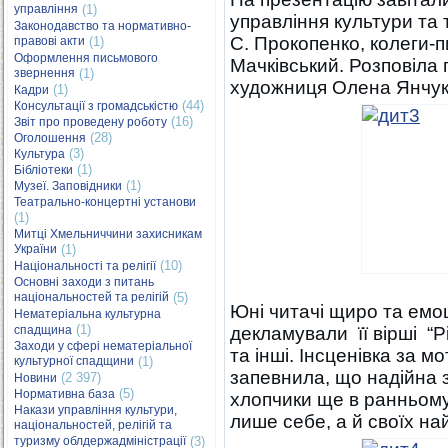
управління
(1)
управління культури та 
Законодавство та нормативно-
С. Прокопенко, колеги-п
правові акти
(1)
Оформлення письмового
Мачківський. Розповіла
звернення
(1)
художниця Олена Янчук
(1)
Кадри
(44)
Консультації з громадськістю
(16)
Звіт про проведену роботу
(28)
Оголошення
(3)
Культура
(1)
Бібліотеки
(1)
Музеї. Заповідники
Театрально-концертні установи
(1)
Митці Хмельниччини захисникам
України
(1)
(10)
Національності та релігії
Основні заходи з питань
національностей та релігій
(5)
Юні читачі щиро та емо
Нематеріальна культурна
(1)
спадщина
декламували її вірші “Рі
Заходи у сфері нематеріальної
та інші. Інсценівка за 
культурної спадщини
(1)
запевнила, що надійна з
(2 397)
Новини
(5)
Нормативна база
хлопчики ще в ранньому
Накази управління культури,
лише себе, а й своїх на
національностей, релігій та
туризму облдержадміністрації
(3)