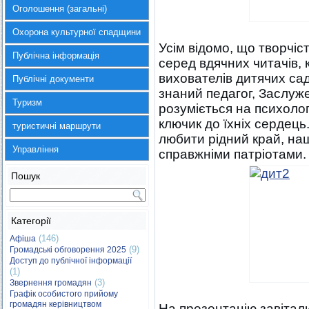
Оголошення (загальні)
Охорона культурної спадщини
Усім відомо, що творчі
Публічна інформація
серед вдячних читачів, к
вихователів дитячих сад
Публічні документи
знаний педагог, Заслуж
Туризм
розуміється на психологі
ключик до їхніх сердец
туристичні маршрути
любити рідний край, наш
Управління
справжніми патріотами.
Пошук
Категорії
(146)
Афіша
(9)
Громадські обговорення 2025
Доступ до публічної інформації
(1)
(3)
Звернення громадян
Графік особистого прийому
громадян керівництвом
На презентацію завітали