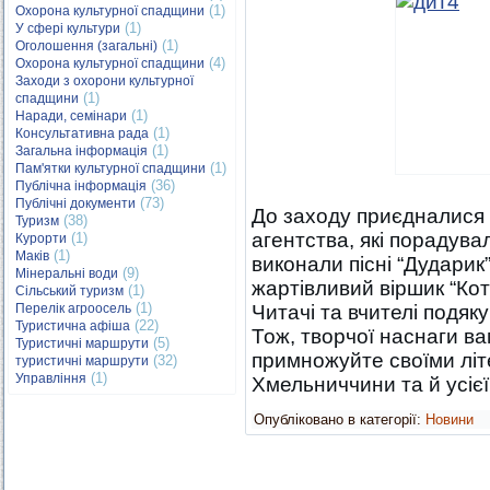
(1)
Охорона культурної спадщини
(1)
У сфері культури
(1)
Оголошення (загальні)
(4)
Охорона культурної спадщини
Заходи з охорони культурної
(1)
спадщини
(1)
Наради, семінари
(1)
Консультативна рада
(1)
Загальна інформація
(1)
Пам'ятки культурної спадщини
(36)
Публічна інформація
(73)
Публічні документи
До заходу приєдналися і
(38)
Туризм
агентства, які порадув
(1)
Курорти
(1)
Маків
виконали пісні “Дударик”
(9)
Мінеральні води
жартівливий віршик “Кот
(1)
Сільський туризм
(1)
Перелік агроосель
Читачі та вчителі подяку
(22)
Туристична афіша
Тож, творчої наснаги в
(5)
Туристичні маршрути
примножуйте своїми лі
(32)
туристичні маршрути
(1)
Управління
Хмельниччини та й усієї
Опубліковано в категорії:
Новини