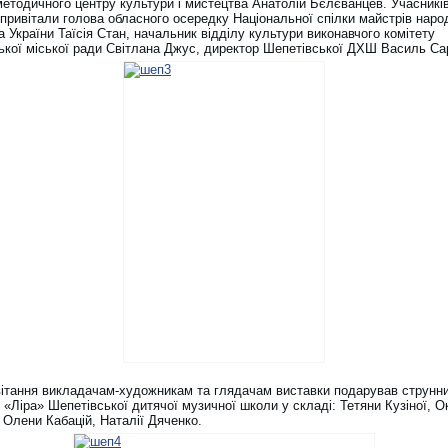
методичного центру культури і мистецтва Анатолій Бєлєванцев. Учасникі
 привітали голова обласного осередку Національної спілки майстрів наро
 України Таїсія Стан, начальник відділу культури виконавчого комітету
ької міської ради Світлана Джус, директор Шепетівської ДХШ Василь Са
вітання викладачам-художникам та глядачам виставки подарував струнн
«Ліра» Шепетівської дитячої музичної школи у складі: Тетяни Кузіної, О
 Олени Кабацій, Наталії Дяченко.