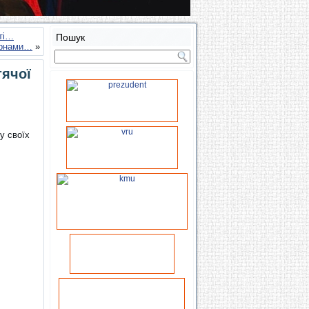
ті…
Пошук
ернами…
»
тячої
у своїх