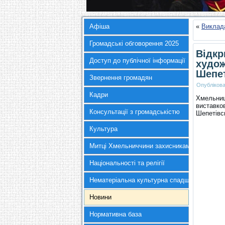
Афіша
«
Виклад
Громадські обговорення 2025
Відкр
Доступ до публічної інформації
худож
Шепет
Звернення громадян
Опубліков
Кадри
Хмельниц
виставко
Консультації з громадськістю
Шепетівс
Культура
Митці Хмельниччини захисникам України
Національності та релігії
Нематеріальна культурна спадщина
Новини
Нормативна база