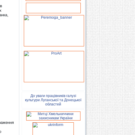
ів
х
анка,
До уваги працівників галузі
культури Луганської та Донецької
областей
враження
о