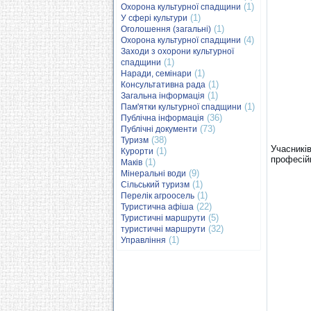
(1)
Охорона культурної спадщини
(1)
У сфері культури
(1)
Оголошення (загальні)
(4)
Охорона культурної спадщини
Заходи з охорони культурної
(1)
спадщини
(1)
Наради, семінари
(1)
Консультативна рада
(1)
Загальна інформація
(1)
Пам'ятки культурної спадщини
(36)
Публічна інформація
(73)
Публічні документи
(38)
Туризм
Учасникі
(1)
Курорти
професійн
(1)
Маків
(9)
Мінеральні води
(1)
Сільський туризм
(1)
Перелік агроосель
(22)
Туристична афіша
(5)
Туристичні маршрути
(32)
туристичні маршрути
(1)
Управління