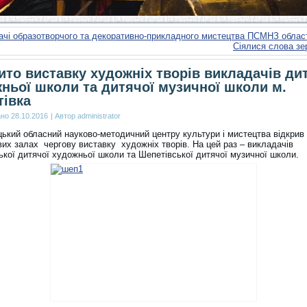
ачі образотворчого та декоративно-прикладного мистецтва ПСМНЗ облас
Сіялися слова з
ито виставку художніх творів викладачів ди
ньої школи та дитячої музичної школи м.
івка
ано
28.10.2016
|
Автор
administrator
ький обласний науково-методичний центру культури і мистецтва відкрив 
вих залах
чергову виставку художніх творів. На цей раз – викладачів
ької дитячої художньої школи та Шепетівської дитячої музичної школи.