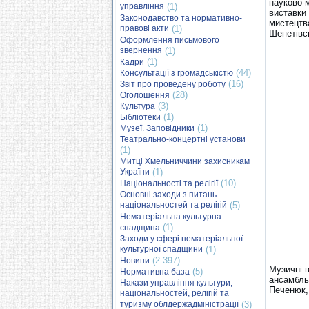
науково-
управління
(1)
виставки
Законодавство та нормативно-
мистецтва
правові акти
(1)
Шепетівс
Оформлення письмового
звернення
(1)
(1)
Кадри
(44)
Консультації з громадськістю
(16)
Звіт про проведену роботу
(28)
Оголошення
(3)
Культура
(1)
Бібліотеки
(1)
Музеї. Заповідники
Театрально-концертні установи
(1)
Митці Хмельниччини захисникам
України
(1)
(10)
Національності та релігії
Основні заходи з питань
національностей та релігій
(5)
Нематеріальна культурна
(1)
спадщина
Заходи у сфері нематеріальної
культурної спадщини
(1)
(2 397)
Новини
Музичні 
(5)
Нормативна база
ансамбль 
Накази управління культури,
Печенюк,
національностей, релігій та
туризму облдержадміністрації
(3)