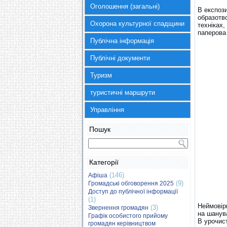
Оголошення (загальні)
В експоз
образотв
Охорона культурної спадщини
техніках,
паперова
Публічна інформація
Публічні документи
Туризм
туристичні маршрути
Управління
Пошук
Категорії
(146)
Афіша
(9)
Громадські обговорення 2025
Доступ до публічної інформації
(1)
Неймовір
(3)
Звернення громадян
на шанув
Графік особистого прийому
В урочист
громадян керівництвом