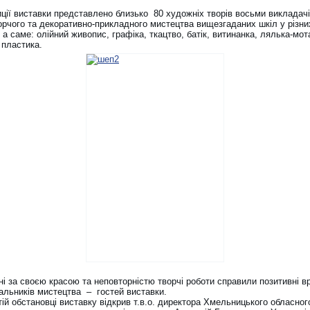
иції виставки представлено близько 80 художніх творів восьми викладач
орчого та декоративно-прикладного мистецтва вищезгаданих шкіл у різни
 а саме: олійний живопис, графіка, ткацтво, батік, витинанка, лялька-мот
 пластика.
ні за своєю красою та неповторністю творчі роботи справили позитивні 
альників мистецтва – гостей виставки.
ій обстановці виставку відкрив т.в.о. директора Хмельницького обласног