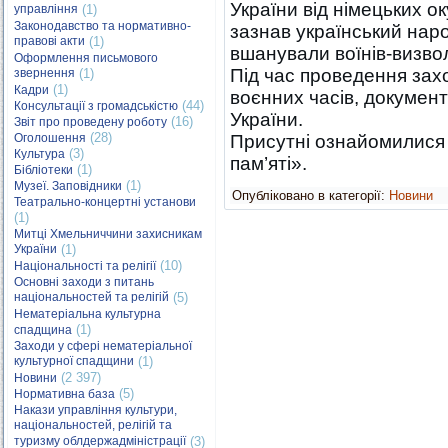
України від німецьких ок
управління
(1)
Законодавство та нормативно-
зазнав український наро
правові акти
(1)
вшанували воїнів-визвол
Оформлення письмового
Під час проведення зах
звернення
(1)
(1)
Кадри
воєнних часів, докумен
(44)
Консультації з громадськістю
України.
(16)
Звіт про проведену роботу
(28)
Оголошення
Присутні ознайомилися 
(3)
Культура
пам’яті».
(1)
Бібліотеки
(1)
Музеї. Заповідники
Опубліковано в категорії:
Новини
Театрально-концертні установи
(1)
Митці Хмельниччини захисникам
України
(1)
(10)
Національності та релігії
Основні заходи з питань
національностей та релігій
(5)
Нематеріальна культурна
(1)
спадщина
Заходи у сфері нематеріальної
культурної спадщини
(1)
(2 397)
Новини
(5)
Нормативна база
Накази управління культури,
національностей, релігій та
туризму облдержадміністрації
(3)