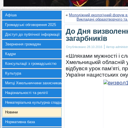
Афіша
«
Молодіжний екологічний форум в 
Викладачі образотворчого т
Громадські обговорення 2025
До Дня визволен
Доступ до публічної інформації
загарбників
Звернення громадян
|
Опубліковано
28.10.2016
Автор
administr
Кадри
«Шляхами мужності і сл
Хмельницькій обласній у
Консультації з громадськістю
відбувся урок пам’яті, 
Культура
України нацистських оку
Митці Хмельниччини захисникам України
Національності та релігії
Нематеріальна культурна спадщина
Новини
Нормативна база