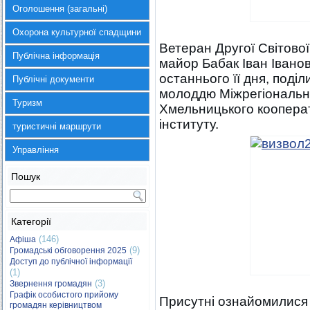
Оголошення (загальні)
Охорона культурної спадщини
Ветеран Другої Світової
Публічна інформація
майор Бабак Іван Іванов
останнього її дня, поді
Публічні документи
молоддю Міжрегіонально
Туризм
Хмельницького кооперат
інституту.
туристичні маршрути
Управління
Пошук
Категорії
(146)
Афіша
(9)
Громадські обговорення 2025
Доступ до публічної інформації
(1)
(3)
Звернення громадян
Графік особистого прийому
Присутні ознайомилися 
громадян керівництвом