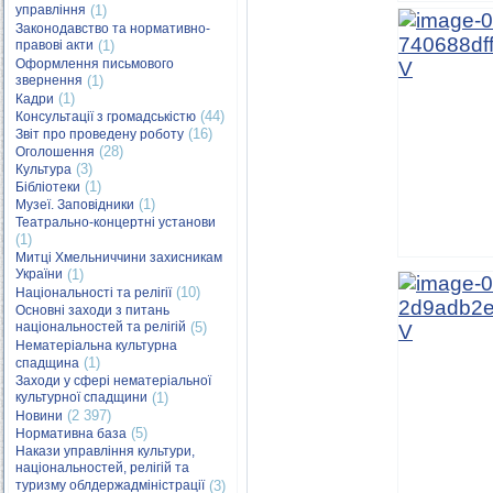
управління
(1)
Законодавство та нормативно-
правові акти
(1)
Оформлення письмового
звернення
(1)
(1)
Кадри
(44)
Консультації з громадськістю
(16)
Звіт про проведену роботу
(28)
Оголошення
(3)
Культура
(1)
Бібліотеки
(1)
Музеї. Заповідники
Театрально-концертні установи
(1)
Митці Хмельниччини захисникам
України
(1)
(10)
Національності та релігії
Основні заходи з питань
національностей та релігій
(5)
Нематеріальна культурна
(1)
спадщина
Заходи у сфері нематеріальної
культурної спадщини
(1)
(2 397)
Новини
(5)
Нормативна база
Накази управління культури,
національностей, релігій та
туризму облдержадміністрації
(3)