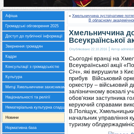
Афіша
«
Хмельниччина зустрічатиме потяг
В обласному академічно
Громадські обговорення 2025
Хмельниччина д
Доступ до публічної інформації
Всеукраїнської а
Звернення громадян
|
Опубліковано
22.10.2016
Автор
administr
Кадри
Сьогодні вранці на Хмел
Всеукраїнської акції «П
Консультації з громадськістю
Січ», які вирушили з Ки
Культура
прибув Військовий орке
оркестру – військовий 
Митці Хмельниччини захисникам України
залізничному вокзалі у
Національності та релігії
обов’язки заступника го
керуючий справами вико
Нематеріальна культурна спадщина
В.Поліщук, Хмельницьк
начальник управління ку
Новини
туризму облдержадмініст
Нормативна база