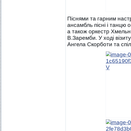
Піснями та гарним наст
ансамбль пісні і танцю 
а також оркестр Хмельн
В.Заремби. У ході візиту
Ангела Скорботи та спі