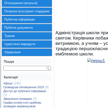
Оголошення (загальні)
Охорона культурної спадщини
Публічна інформація
Публічні документи
Адміністрація школи прив
Туризм
святом. Керівники поба
витримкою, а учням – ус
туристичні маршрути
традицією першокласник
Управління
емблемою школи.
Пошук
Категорії
(146)
Афіша
(9)
Громадські обговорення 2025
Доступ до публічної інформації
(1)
(3)
Звернення громадян
Графік особистого прийому
громадян керівництвом