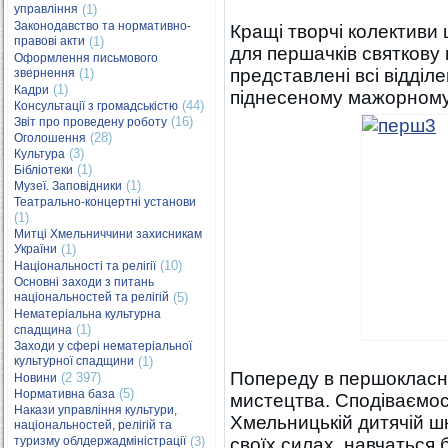
управління
(1)
Законодавство та нормативно-
Кращі творчі колективи 
правові акти
(1)
для першачків святкову 
Оформлення письмового
представлені всі відділ
звернення
(1)
(1)
Кадри
піднесеному мажорному
(44)
Консультації з громадськістю
(16)
Звіт про проведену роботу
(28)
Оголошення
(3)
Культура
(1)
Бібліотеки
(1)
Музеї. Заповідники
Театрально-концертні установи
(1)
Митці Хмельниччини захисникам
України
(1)
(10)
Національності та релігії
Основні заходи з питань
національностей та релігій
(5)
Нематеріальна культурна
(1)
спадщина
Заходи у сфері нематеріальної
культурної спадщини
(1)
Попереду в першокласни
(2 397)
Новини
(5)
Нормативна база
мистецтва. Сподіваємос
Накази управління культури,
Хмельницькій дитячій ш
національностей, релігій та
туризму облдержадміністрації
(3)
своїх силах, навчаться 