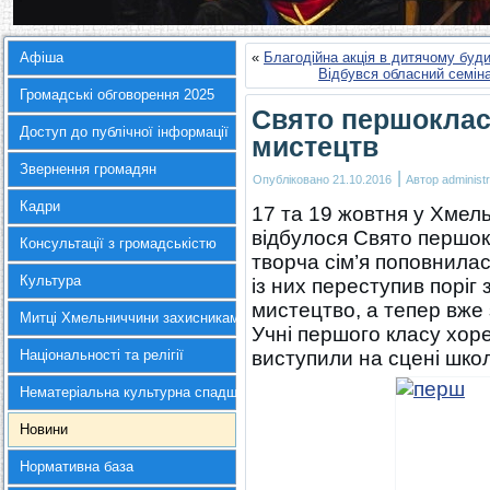
Афіша
«
Благодійна акція в дитячому буд
Відбувся обласний семін
Громадські обговорення 2025
Свято першоклас
Доступ до публічної інформації
мистецтв
Звернення громадян
|
Опубліковано
21.10.2016
Автор
administr
Кадри
17 та 19 жовтня
у Хмель
відбулося Свято першок
Консультації з громадськістю
творча сім’я поповнила
Культура
із них переступив поріг
мистецтво, а тепер вже 
Митці Хмельниччини захисникам України
Учні першого класу хор
Національності та релігії
виступили на сцені шко
Нематеріальна культурна спадщина
Новини
Нормативна база