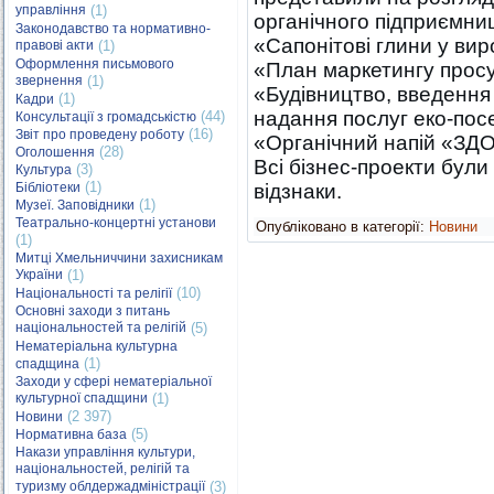
управління
(1)
органічного підприємни
Законодавство та нормативно-
«Сапонітові глини у вир
правові акти
(1)
Оформлення письмового
«План маркетингу просув
звернення
(1)
«Будівництво, введення 
(1)
Кадри
надання послуг еко-пос
(44)
Консультації з громадськістю
(16)
Звіт про проведену роботу
«Органічний напій «ЗД
(28)
Оголошення
Всі бізнес-проекти були
(3)
Культура
(1)
Бібліотеки
відзнаки.
(1)
Музеї. Заповідники
Театрально-концертні установи
Опубліковано в категорії:
Новини
(1)
Митці Хмельниччини захисникам
України
(1)
(10)
Національності та релігії
Основні заходи з питань
національностей та релігій
(5)
Нематеріальна культурна
(1)
спадщина
Заходи у сфері нематеріальної
культурної спадщини
(1)
(2 397)
Новини
(5)
Нормативна база
Накази управління культури,
національностей, релігій та
туризму облдержадміністрації
(3)