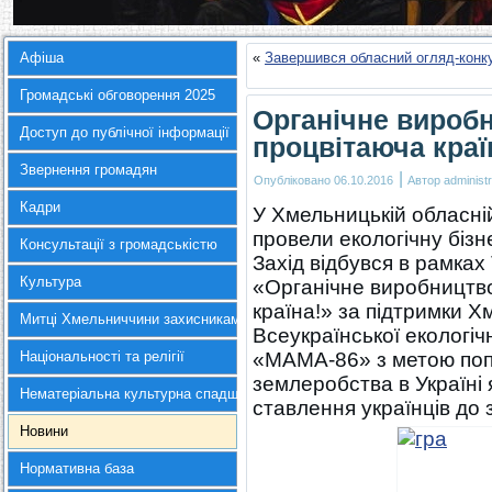
Афіша
«
Завершився обласний огляд-конку
Громадські обговорення 2025
Органічне виробн
Доступ до публічної інформації
процвітаюча краї
Звернення громадян
|
Опубліковано
06.10.2016
Автор
administr
Кадри
У Хмельницькій обласній
провели екологічну бізн
Консультації з громадськістю
Захід відбувся в рамка
Культура
«Органічне виробництво
країна!» за підтримки 
Митці Хмельниччини захисникам України
Всеукраїнської екологічн
Національності та релігії
«МАМА-86» з метою попу
землеробства в Україні 
Нематеріальна культурна спадщина
ставлення українців до 
Новини
Нормативна база