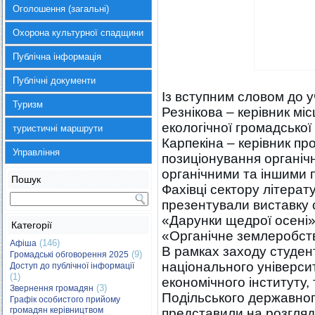
Оголошення (загальні)
Охорона культурної спадщини
Публічна інформація
Публічні документи
Із вступним словом до у
Туризм
Резнікова – керівник мі
екологічної громадсько
туристичні маршрути
Карпекіна – керівник пр
Управління
позиціонування органічн
органічними та іншими п
Пошук
Фахівці сектору літерат
презентували виставку с
«Дарунки щедрої осені»
Категорії
«Органічне землеробств
(146)
Афіша
В рамках заходу студен
(9)
Громадські обговорення 2025
національного універси
Доступ до публічної інформації
(1)
економічного інституту,
(3)
Звернення громадян
Подільського державног
Графік особистого прийому
громадян керівництвом
представили на розгляд 