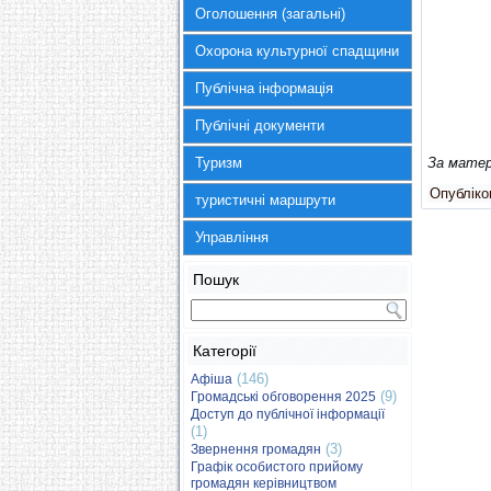
Оголошення (загальні)
Охорона культурної спадщини
Публічна інформація
Публічні документи
Туризм
За матер
Опубліков
туристичні маршрути
Управління
Пошук
Категорії
(146)
Афіша
(9)
Громадські обговорення 2025
Доступ до публічної інформації
(1)
(3)
Звернення громадян
Графік особистого прийому
громадян керівництвом