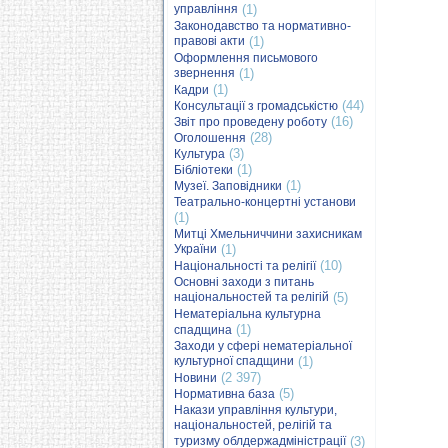
управління
(1)
Законодавство та нормативно-
правові акти
(1)
Оформлення письмового
звернення
(1)
(1)
Кадри
(44)
Консультації з громадськістю
(16)
Звіт про проведену роботу
(28)
Оголошення
(3)
Культура
(1)
Бібліотеки
(1)
Музеї. Заповідники
Театрально-концертні установи
(1)
Митці Хмельниччини захисникам
України
(1)
(10)
Національності та релігії
Основні заходи з питань
національностей та релігій
(5)
Нематеріальна культурна
(1)
спадщина
Заходи у сфері нематеріальної
культурної спадщини
(1)
(2 397)
Новини
(5)
Нормативна база
Накази управління культури,
національностей, релігій та
туризму облдержадміністрації
(3)