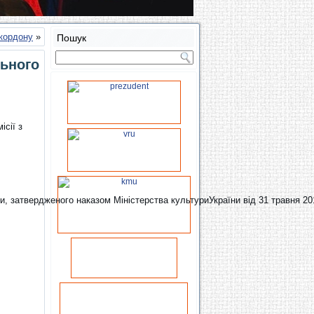
акордону
»
Пошук
льного
ісії з
, затвердженого наказом Міністерства культуриУкраїни від 31 травня 20