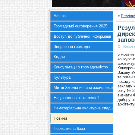
Афіша
«
Previou
Громадські обговорення 2025
Резул
дирек
Доступ до публічної інформації
запов
Звернення громадян
Опубліков
5 жовтня 
Кадри
конкурсн
архітекту
Консультації з громадськістю
Конкурсн
Закону У
та органі
Культура
посаду к
закладу 
Митці Хмельниччини захисникам України
року № 38
визнати 
Національності та релігії
добору н
архітекту
Нематеріальна культурна спадщина
Новини
Нормативна база