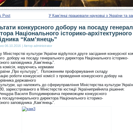
s Post
У Кам’янці працювали науковці з України та з
ьтати конкурсного добору на посаду генера
тора Національного історико-архітектурного
ідника “Кам’янець”
ано
06.10.2016
|
Автор
administrator
у Міністерстві культури України відбулося друге засідання конкурсної ком
ого добору на посаду генерального директора Національного історико-
рного заповідника „Кам’янець”.
а комісія, керуючись нормами
країни „Про культуру”, Положенням проформування складу
зацію роботи конкурсної комісії з проведення конкурсного добору на
ерівника державного
культури, що належить до сфериуправління Міністерства культури України
0, зареєстрованого в Міністерстві юстиції Україниприйняла рішення:
Фенцура Василя Володимировича переможцем конкурсного
а посадугенерального директора Національного історико-
рного заповідника „Кам’янець”.