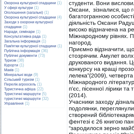
студенти. Вони вислови
(1)
Охорона культурної спадщини
(1)
У сфері культури
Оксани, зізналися, що г
(1)
Оголошення (загальні)
багатогранною особисті
(4)
Охорона культурної спадщини
діяльність Оксани Радуш
Заходи з охорони культурної
(1)
спадщини
високо відзначена на р
(1)
Наради, семінари
Міжнародному рівнях. П
(1)
Консультативна рада
(1)
Загальна інформація
нагород.
(1)
Пам'ятки культурної спадщини
Приємно відзначити, що
(36)
Публічна інформація
стозрячим. Амулет вол
(73)
Публічні документи
(38)
Туризм
друкованого видання. Це
(1)
Курорти
конкурсу на кращі прозо
(1)
Маків
(9)
лелека”(2009), четверта
Мінеральні води
(1)
Сільський туризм
Міжнародного літературн
(1)
Перелік агроосель
п’єс, пісенної лірики та
(22)
Туристична афіша
(5)
Туристичні маршрути
(2014).
(32)
туристичні маршрути
Учасники заходу дізнал
(1)
Управління
подолянки, переглянули
створений бібліотекаря
фентезі є 26 книгою па
“зародилося зерно майбу