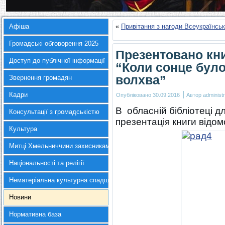
Афіша
«
Привітання з нагоди Всеукраїнськ
Громадські обговорення 2025
Презентовано кн
Доступ до публічної інформації
“Коли сонце бул
волхва”
Звернення громадян
|
Кадри
Опубліковано
30.09.2016
Автор
administr
В обласній бібліотеці дл
Консультації з громадськістю
презентація книги відо
Культура
Митці Хмельниччини захисникам України
Національності та релігії
Нематеріальна культурна спадщина
Новини
Нормативна база