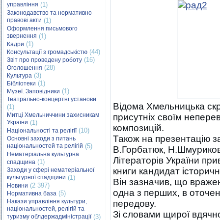
управління
(1)
Законодавство та нормативно-
правові акти
(1)
Оформлення письмового
звернення
(1)
(1)
Кадри
(44)
Консультації з громадськістю
(16)
Звіт про проведену роботу
(28)
Оголошення
(3)
Культура
(1)
Бібліотеки
(1)
Музеї. Заповідники
Театрально-концертні установи
Відома Хмельницька ск
(1)
Митці Хмельниччини захисникам
присутніх своїм непер
України
(1)
композицій.
(10)
Національності та релігії
Також на презентацію з
Основні заходи з питань
національностей та релігій
(5)
В.Горбатюк, Н.Шмуриков
Нематеріальна культурна
Літераторів України при
(1)
спадщина
книги кандидат історичн
Заходи у сфері нематеріальної
культурної спадщини
(1)
Він зазначив, що вражен
(2 397)
Новини
одна з перших, в оточен
(5)
Нормативна база
Накази управління культури,
передову.
національностей, релігій та
Зі словами щирої вдячно
туризму облдержадміністрації
(3)