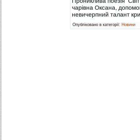
Прониклива поезія “Сві
чарівна Оксана, допомог
невичерпний талант криєт
Опубліковано в категорії:
Новини