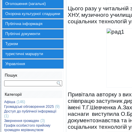
Оголошення (загальні)
Цього разу у читальній 
Охорона культурної спадщини
ХНУ, музичного училища
соціальних технологій у
Публічна інформація
Публічні документи
Туризм
туристичні маршрути
Управління
Пошук
Привітала авторку з вих
Категорії
співпрацю заступник дир
(146)
Афіша
(9)
імені Т.Г.Шевченка А.За
Громадські обговорення 2025
Доступ до публічної інформації
наснаги виступила О.Бр
(1)
документознавства та ін
(3)
Звернення громадян
Графік особистого прийому
соціальних технологій у
громадян керівництвом