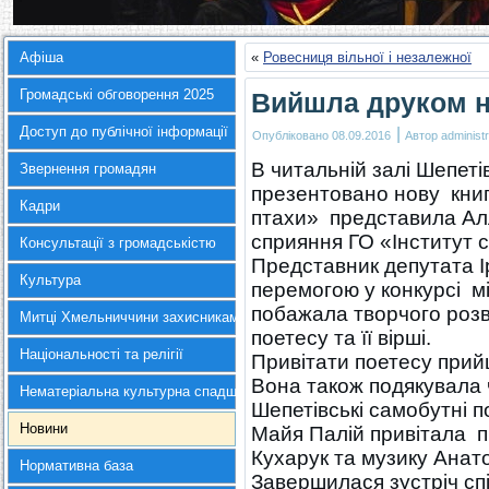
Афіша
«
Ровесниця вільної і незалежної
Громадські обговорення 2025
Вийшла друком н
Доступ до публічної інформації
|
Опубліковано
08.09.2016
Автор
administr
В читальній залі Шепеті
Звернення громадян
презентовано нову книгу
Кадри
птахи» представила Ал
сприяння ГО «Інститут 
Консультації з громадськістю
Представник депутата І
Культура
перемогою у конкурсі м
побажала творчого розв
Митці Хмельниччини захисникам України
поетесу та її вірші.
Національності та релігії
Привітати поетесу прий
Вона також подякувала ч
Нематеріальна культурна спадщина
Шепетівські самобутні п
Новини
Майя Палій привітала п
Кухарук та музику Анат
Нормативна база
Завершилася зустріч с