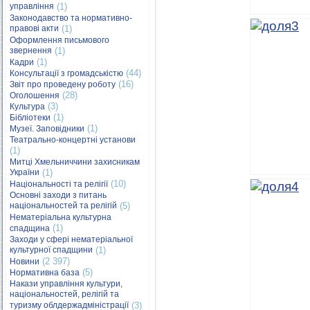
управління
(1)
Законодавство та нормативно-
правові акти
(1)
Оформлення письмового
звернення
(1)
(1)
Кадри
(44)
Консультації з громадськістю
(16)
Звіт про проведену роботу
(28)
Оголошення
(3)
Культура
(1)
Бібліотеки
(1)
Музеї. Заповідники
Театрально-концертні установи
(1)
Митці Хмельниччини захисникам
України
(1)
(10)
Національності та релігії
Основні заходи з питань
національностей та релігій
(5)
Нематеріальна культурна
(1)
спадщина
Заходи у сфері нематеріальної
культурної спадщини
(1)
(2 397)
Новини
(5)
Нормативна база
Накази управління культури,
національностей, релігій та
туризму облдержадміністрації
(3)