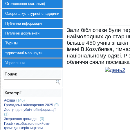
Оголошення (загальні)
Охорона культурної спадщини
Публічна інформація
Зали бібліотеки були п
Публічні документи
наймолодших до старших
більше 450 учнів зі шкі
Туризм
імені В.Козубняка, гімна
туристичні маршрути
національному одязі. Р
обличчя сяяли посмішкам
Управління
Пошук
Категорії
(146)
Афіша
(9)
Громадські обговорення 2025
Доступ до публічної інформації
(1)
(3)
Звернення громадян
Графік особистого прийому
громадян керівництвом