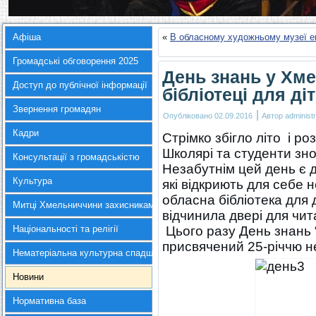
Афіша
«
В обласному художньому музеї е
Громадські обговорення 2025
День знань у Хме
Доступ до публічної інформації
бібліотеці для ді
Звернення громадян
|
Опубліковано
02.09.2016
Автор
administr
Кадри
Стрімко збігло літо і р
Школярі та студенти зн
Консультації з громадськістю
Незабутнім цей день є 
Культура
які відкриють для себе 
обласна бібліотека для 
Митці Хмельниччини захисникам України
відчинила двері для чита
Національності та релігії
Цього разу День знань 
присвячений 25-річчю н
Нематеріальна культурна спадщина
Новини
Нормативна база