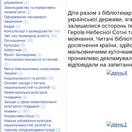
управління
(1)
Законодавство та нормативно-
Діти разом з бібліотека
правові акти
(1)
Оформлення письмового
української держави, зг
звернення
(1)
залишилися осторонь по
(1)
Кадри
(44)
Консультації з громадськістю
Героїв Небесної Сотні 
(16)
Звіт про проведену роботу
мовчання. Читачі біблі
(28)
Оголошення
досягнення країни, здій
(3)
Культура
(1)
Бібліотеки
мальовничими куточками
(1)
Музеї. Заповідники
проникливо декламували 
Театрально-концертні установи
відповідали на запитанн
(1)
Митці Хмельниччини захисникам
України
(1)
(10)
Національності та релігії
Основні заходи з питань
національностей та релігій
(5)
Нематеріальна культурна
(1)
спадщина
Заходи у сфері нематеріальної
культурної спадщини
(1)
(2 397)
Новини
(5)
Нормативна база
Накази управління культури,
національностей, релігій та
туризму облдержадміністрації
(3)