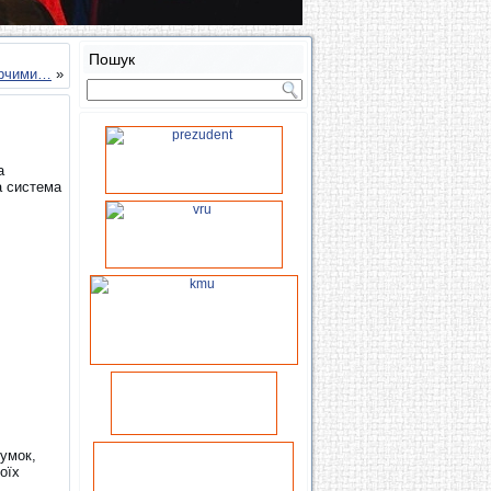
Пошук
орчими…
»
а
а система
думок,
оїх