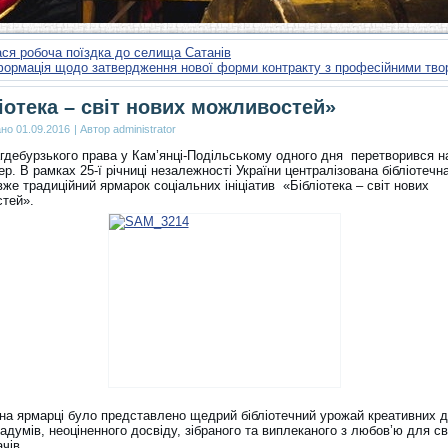
ся робоча поїздка до селища Сатанів
формація щодо затвердження нової форми контракту з професійними тв
іотека – світ нових можливостей»
ано
01.09.2016
|
Автор
administrator
гдебурзького права у Кам’янці-Подільському одного дня перетворився н
ер. В рамках 25-ї річниці незалежності України централізована бібліотечн
же традиційний ярмарок соціальних ініціатив «Бібліотека – світ нових
тей».
 на ярмарці було представлено щедрий бібліотечний урожай креативних 
адумів, неоціненного досвіду, зібраного та виплеканого з любов’ю для св
чів.