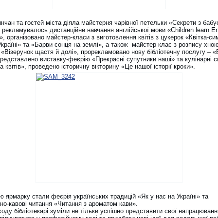
нчан та гостей міста діяла майстерня чарівної петельки «Секрети з бабу
 рекламувалось дистанційне навчання англійської мови «Children learn En
ry», організовано майстер-класи з виготовлення квітів з цукерок «Квітка-с
країні» та «Барви сонця на землі», а також майстер-клас з розпису хною
 «Візерунок щастя й долі», прорекламовано нову бібліотечну послугу – «
 представлено виставку-феєрію «Прекрасні супутники наші» та кулінарні 
 квітів», проведено історичну вікторину «Це нашої історії кроки».
 ярмарку стали феєрія українських традицій «Як у нас на Україні» та
но-кавові читання «Читання з ароматом кави».
ходу бібліотекарі зуміли не тільки успішно представити свої напрацюванн