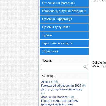
Оголошення (загальні)
Охорона культурної спадщини
Публічна інформація
Публічні документи
Туризм
туристичні маршрути
Управління
Пошук
Всі біблі
облаштув
Категорії
(146)
Афіша
(9)
Громадські обговорення 2025
Доступ до публічної інформації
(1)
(3)
Звернення громадян
Графік особистого прийому
громадян керівництвом