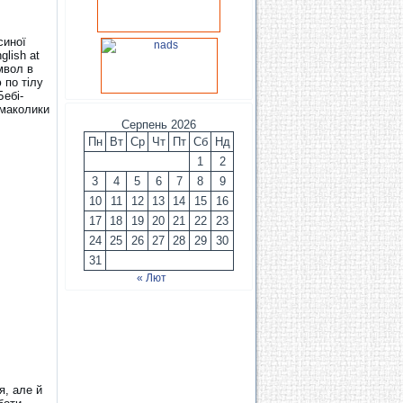
синої
glish at
имвол в
 по тілу
Бебі-
смаколики
Серпень 2026
Пн
Вт
Ср
Чт
Пт
Сб
Нд
1
2
3
4
5
6
7
8
9
10
11
12
13
14
15
16
17
18
19
20
21
22
23
24
25
26
27
28
29
30
31
« Лют
я, але й