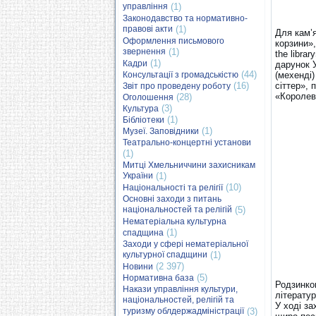
управління
(1)
Законодавство та нормативно-
правові акти
(1)
Для кам’я
Оформлення письмового
корзини»,
звернення
(1)
the libra
(1)
Кадри
дарунок У
(44)
Консультації з громадськістю
(мехенді)
(16)
сіттер»,
Звіт про проведену роботу
«Королева
(28)
Оголошення
(3)
Культура
(1)
Бібліотеки
(1)
Музеї. Заповідники
Театрально-концертні установи
(1)
Митці Хмельниччини захисникам
України
(1)
(10)
Національності та релігії
Основні заходи з питань
національностей та релігій
(5)
Нематеріальна культурна
(1)
спадщина
Заходи у сфері нематеріальної
культурної спадщини
(1)
(2 397)
Новини
(5)
Нормативна база
Родзинкою
Накази управління культури,
літератур
національностей, релігій та
У ході за
туризму облдержадміністрації
(3)