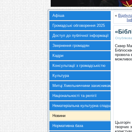
Афіша
«
Відбула
Ін
Громадські обговорення 2025
«Бібл
Доступ до публічної інформації
Опубліков
Звернення громадян
Cквер Ма
Бібліоскв
провела в
Кадри
можливос
Консультації з громадськістю
Культура
Митці Хмельниччини захисникам України
Національності та релігії
Нематеріальна культурна спадщина
Новини
Цьогоріч
Нормативна база
творчих з
користува