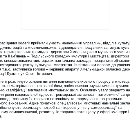
засідання колегії прийняли участь начальники управлінь, відділів культу
міністрацій та міськвиконкомів, відповідальні працівники за галузь куль
их територіальних громадах, директори Хмельницького музичного училищ
и та Кам’янець – Подільського коледжу культури і мистецтва, директори
их спеціалізованих мистецьких навчальних закладів, працівники обласног
етодичного центру культури і мистецтва. Із вітальним словом до учасник
 т.в.о. заступника голови – керівник апарату Хмельницької обласної дер
ації Кузмінчук Олег Петрович.
легії розглянуто основні питання навчально-виховного процесу в мистець
, стан матеріально – технічної бази, забезпечення музичними інструмен
ню кваліфікації викладачів мистецьких шкіл. Особливу увагу звернуто на
я рівня національної гідності, громадської активності, патріотичної свід
молоді, розвитку їх творчого потенціалу та формуванню національно-
ного виховання. Адже початкові спеціалізовані мистецькі навчальні закл
абезпечують реалізацію потреб та інтересів учнів у самореалізації та
ому самовизначенні, розвитку їх творчого потенціалу у сфері культури і
а.