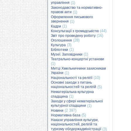
управління
(1)
Законодавство та нормативно-
правові акти
(1)
Оформлення письмового
звернення
(1)
(1)
Кадри
(44)
Консультації з громадськістю
(16)
Звіт про проведену роботу
(28)
Оголошення
(3)
Культура
(1)
Бібліотеки
(1)
Музеї. Заповідники
Театрально-концертні установи
(1)
Митці Хмельниччини захисникам
України
(1)
(10)
Національності та релігії
Основні заходи з питань
національностей та релігій
(5)
Нематеріальна культурна
(1)
спадщина
Заходи у сфері нематеріальної
культурної спадщини
(1)
(2 397)
Новини
(5)
Нормативна база
Накази управління культури,
національностей, релігій та
туризму облдержадміністрації
(3)