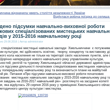
ччина відзначила чверть століття незалежності України
Відбулася робоча поїздка до селища
дено підсумки навчально-виховної роботи
кових спеціалізованих мистецьких навчальн
дів у 2015-2016 навчальному році
ано
29.08.2016
|
Автор
administrator
і спеціалізовані мистецькі навчальні заклади Хмельниччини є потужним
и культури, які здійснюють освітню, творчу, концертну та виставкову ді
ого кола населення не тільки на території своїх населених пунктів, але й
Щорічно напередодні нового навчального року управлінням культури,
ностей, релігій та туризму Хмельницької обласної державної адміністрац
ься підсумки діяльності початкових спеціалізованих мистецьких навчаль
 у попередньому навчальному році та визначаються плани на майбутній
ий рік. Питання
«
Про підсумки навчально-виховної роботи початкових
зованих мистецьких навчальних закладів у 2015-2016 навчальному році т
я завдань на 2016-2017 навчальний рік» розглянуто на засіданні колегії
ня, яка відбулась 29 серпня 2016 року у приміщенні Хмельницького обла
методичного центру культури і мистецтва.