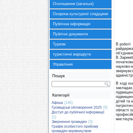
Оголошення (загальні)
Охорона культурної спадщини
Публічна інформація
Публічні документи
Туризм
В роботі 
райдержад
об’єднан
туристичні маршрути
В.Заремб
початков
Управління
науково-м
звернувся
адміністр
Пошук
В ході ко
закладах
підвищен
Категорії
підвищенн
дітей та 
(146)
Афіша
патріотич
(9)
Громадські обговорення 2025
області з
Доступ до публічної інформації
професійн
(1)
мистецтв
(3)
Звернення громадян
Графік особистого прийому
громадян керівництвом