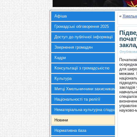
Афіша
«
Хмельни
Громадські обговорення 2025
Підве
Доступ до публічної інформації
почат
закла
Звернення громадян
Опубліков
Кадри
Початков
осередкам
Консультації з громадськістю
для широк
межами. 
національ
Культура
підводят
закладів
Митці Хмельниччини захисникам України
навчальн
спеціалі
Національності та релігії
визначенн
управлін
Нематеріальна культурна спадщина
науково-
Новини
Нормативна база