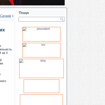
Пошук
 Сатанів
»
их
и
яльність
 за її
ії
них
а
сного