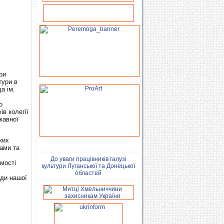
ри
тури в
а ім.
о
ів колегії
жавної
ких
тами та
До уваги працівників галузі
омості
культури Луганської та Донецької
областей
ади нашої