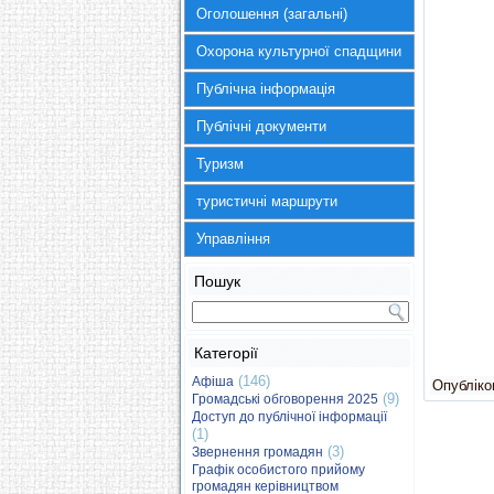
Оголошення (загальні)
Охорона культурної спадщини
Публічна інформація
Публічні документи
Туризм
туристичні маршрути
Управління
Пошук
Категорії
(146)
Афіша
Опубліков
(9)
Громадські обговорення 2025
Доступ до публічної інформації
(1)
(3)
Звернення громадян
Графік особистого прийому
громадян керівництвом