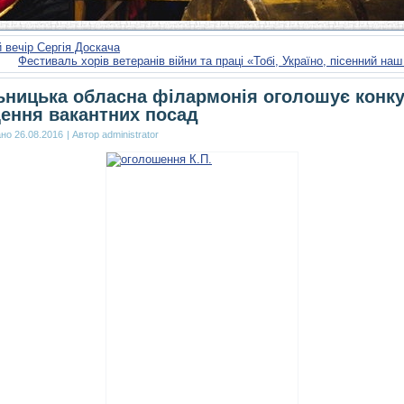
 вечір Сергія Доскача
Фестиваль хорів ветеранів війни та праці «Тобі, Україно, пісенний наш
ницька обласна філармонія оголошує конку
ення вакантних посад
ано
26.08.2016
|
Автор
administrator