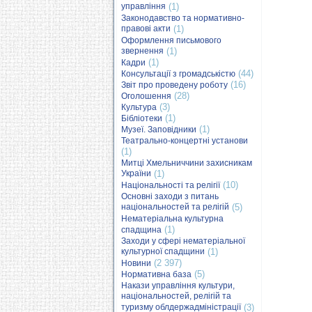
управління
(1)
Законодавство та нормативно-
правові акти
(1)
Оформлення письмового
звернення
(1)
(1)
Кадри
(44)
Консультації з громадськістю
(16)
Звіт про проведену роботу
(28)
Оголошення
(3)
Культура
(1)
Бібліотеки
(1)
Музеї. Заповідники
Театрально-концертні установи
(1)
Митці Хмельниччини захисникам
України
(1)
(10)
Національності та релігії
Основні заходи з питань
національностей та релігій
(5)
Нематеріальна культурна
(1)
спадщина
Заходи у сфері нематеріальної
культурної спадщини
(1)
(2 397)
Новини
(5)
Нормативна база
Накази управління культури,
національностей, релігій та
туризму облдержадміністрації
(3)