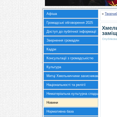
Афіша
«
Творчий
Громадські обговорення 2025
Хмель
Доступ до публічної інформації
заміщ
Опубліков
Звернення громадян
Кадри
Консультації з громадськістю
Культура
Митці Хмельниччини захисникам України
Національності та релігії
Нематеріальна культурна спадщина
Новини
Нормативна база