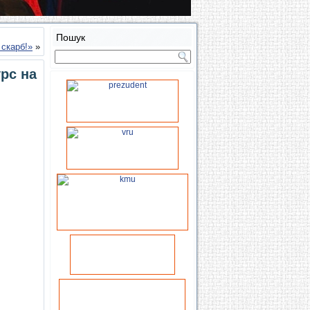
Пошук
 скарб!»
»
рс на