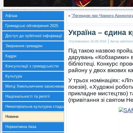
Афіша
«
“Легендою про Чорного Археолог
Громадські обговорення 2025
Україна – єдина к
Доступ до публічної інформації
|
Опубліковано
16.08.2016
Автор
administr
Звернення громадян
Під такою назвою пройш
Кадри
дарувань «Кобзарики» в
бібліотеці. Конкурс про
Консультації з громадськістю
району у двох вікових кат
Культура
У трьох номінаціях: «Лі
поезія), «Художні робот
Митці Хмельниччини захисникам України
прикладне мистецтво) т
Національності та релігії
(привітання зі святом Н
Нематеріальна культурна спадщина
Новини
Нормативна база