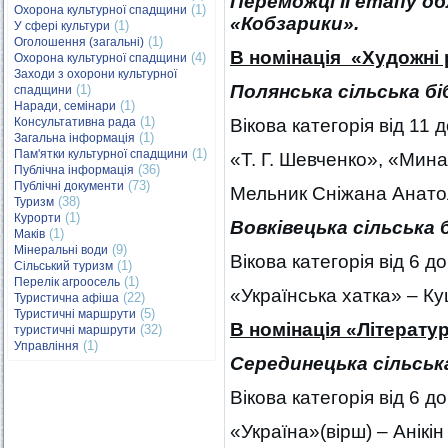
Переможці ІІ етапу о
(1)
Охорона культурної спадщини
«Кобзарики».
(1)
У сфері культури
(1)
Оголошення (загальні)
В номінація «Художні
(4)
Охорона культурної спадщини
Заходи з охорони культурної
Полянська сільська б
(1)
спадщини
(1)
Наради, семінари
(1)
Консультативна рада
Вікова категорія від 11 д
(1)
Загальна інформація
(1)
Пам'ятки культурної спадщини
«Т. Г. Шевченко», «Мин
(36)
Публічна інформація
(73)
Публічні документи
Мельник Сніжана Анатол
(38)
Туризм
(1)
Курорти
Вовківецька сільська 
(1)
Маків
(9)
Мінеральні води
Вікова категорія від 6 до
(1)
Сільський туризм
(1)
Перелік агроосель
«Українська хатка» – Куш
(22)
Туристична афіша
(5)
Туристичні маршрути
В номінація «Літерату
(32)
туристичні маршрути
(1)
Управління
Серединецька сільськ
Вікова категорія від 6 до
«Україна»(вірш) – Анікін