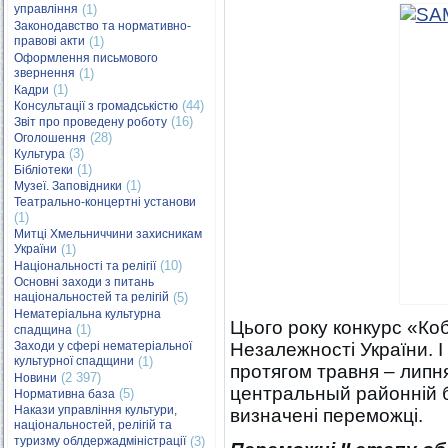
управління
(1)
Законодавство та нормативно-
правові акти
(1)
Оформлення письмового
звернення
(1)
(1)
Кадри
(44)
Консультації з громадськістю
(16)
Звіт про проведену роботу
(28)
Оголошення
(3)
Культура
(1)
Бібліотеки
(1)
Музеї. Заповідники
Театрально-концертні установи
(1)
Митці Хмельниччини захисникам
України
(1)
(10)
Національності та релігії
Основні заходи з питань
національностей та релігій
(5)
Нематеріальна культурна
Цього року конкурс «Ко
(1)
спадщина
Заходи у сфері нематеріальної
Незалежності України. I
культурної спадщини
(1)
протягом травня – липня,
(2 397)
Новини
центральный районній бі
(5)
Нормативна база
Накази управління культури,
визначені переможці.
національностей, релігій та
туризму облдержадміністрації
(3)