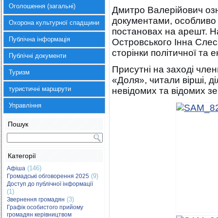
Оголошення (загальні)
Дмитро Валерійович озн
документами, особливо 
Охорона культурної спадщини
постановах на арешт. Н
Публічна інформація
Островського Інна Слес
сторінки політичної та 
Публічні документи
Присутні на заході член
Туризм
«Доля», читали вірші, 
туристичні маршрути
невідомих та відомих зе
Управління
Пошук
Категорії
(146)
Афіша
(9)
Громадські обговорення 2025
Доступ до публічної інформації
(1)
(3)
Звернення громадян
Графік особистого прийому
громадян керівництвом