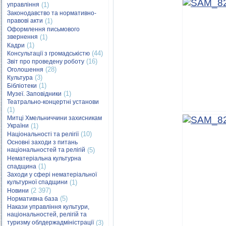
управління
(1)
Законодавство та нормативно-
правові акти
(1)
Оформлення письмового
звернення
(1)
(1)
Кадри
(44)
Консультації з громадськістю
(16)
Звіт про проведену роботу
(28)
Оголошення
(3)
Культура
(1)
Бібліотеки
(1)
Музеї. Заповідники
Театрально-концертні установи
(1)
Митці Хмельниччини захисникам
України
(1)
(10)
Національності та релігії
Основні заходи з питань
національностей та релігій
(5)
Нематеріальна культурна
(1)
спадщина
Заходи у сфері нематеріальної
культурної спадщини
(1)
(2 397)
Новини
(5)
Нормативна база
Накази управління культури,
національностей, релігій та
туризму облдержадміністрації
(3)