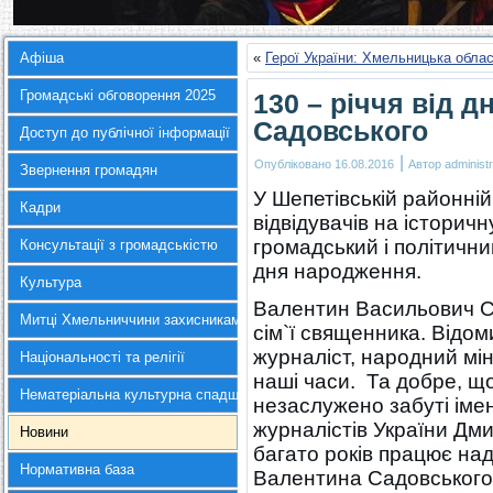
Афіша
«
Герої України: Хмельницька обла
Громадські обговорення 2025
130 – річчя від 
Садовського
Доступ до публічної інформації
|
Опубліковано
16.08.2016
Автор
administr
Звернення громадян
У Шепетівській районній
Кадри
відвідувачів на істори
громадський і політични
Консультації з громадськістю
дня народження.
Культура
Валентин Васильович Са
Митці Хмельниччини захисникам України
сім`ї священника. Відом
журналіст, народний міні
Національності та релігії
наші часи. Та добре, що
Нематеріальна культурна спадщина
незаслужено забуті іме
журналістів України Дм
Новини
багато років працює над
Нормативна база
Валентина Садовського