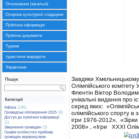
Оголошення (загальні)
Охорона культурної спадщини
Публічна інформація
Публічні документи
Туризм
туристичні маршрути
Управління
Завдяки Хмельницькому
Пошук
Олімпійського комітету 
Флентін Віктор Володим
унікальні видання про іс
Категорії
серед яких: «Олімпійськ
(146)
Афіша
(9)
олімпійського спорту в з
Громадські обговорення 2025
Доступ до публічної інформації
ігри 1976-2012», «Зірки
(1)
2008» , «Ігри XXXI Олі
(3)
Звернення громадян
Графік особистого прийому
громадян керівництвом