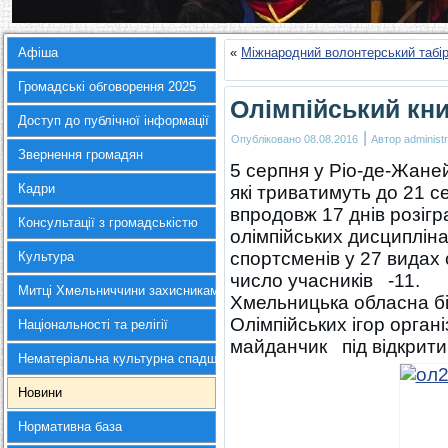
Афіша
«
Міжнародний волонтерський табір
Громадські обговорення 2025
Олімпійський кн
Доступ до публічної інформації
|
Опубліковано
08.08.2016
Автор
administr
Звернення громадян
5 серпня у Ріо-де-Жане
Кадри
які триватимуть до 21 се
впродовж 17 днів розігр
Консультації з громадськістю
олімпійських дисциплін
спортсменів у 27 видах
Культура
число учасників -11.
Митці Хмельниччини захисникам України
Хмельницька обласна бі
Олімпійських ігор орган
Національності та релігії
майданчик під відкрити
Нематеріальна культурна спадщина
Новини
Нормативна база