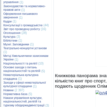
управління
(1)
Законодавство та нормативно-
правові акти
(1)
Оформлення письмового
звернення
(1)
(1)
Кадри
(44)
Консультації з громадськістю
(16)
Звіт про проведену роботу
(28)
Оголошення
(3)
Культура
(1)
Бібліотеки
(1)
Музеї. Заповідники
Театрально-концертні установи
(1)
Митці Хмельниччини захисникам
України
(1)
(10)
Національності та релігії
Основні заходи з питань
національностей та релігій
(5)
Книжкова панорама зна
Нематеріальна культурна
(1)
спадщина
кількістю книг про спорт,
Заходи у сфері нематеріальної
подають щоденник Олімп
культурної спадщини
(1)
(2 397)
Новини
(5)
Нормативна база
Накази управління культури,
національностей, релігій та
туризму облдержадміністрації
(3)