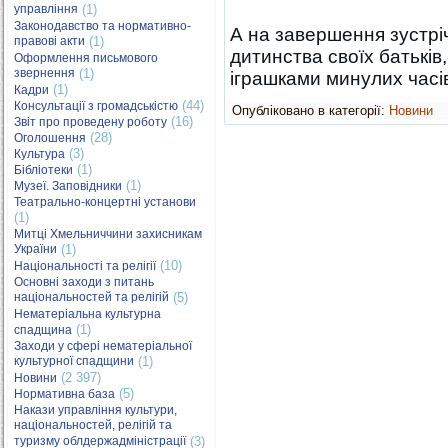
управління
(1)
Законодавство та нормативно-
А на завершення зустріч
правові акти
(1)
дитинства своїх батькі
Оформлення письмового
звернення
(1)
іграшками минулих часі
(1)
Кадри
(44)
Консультації з громадськістю
Опубліковано в категорії:
Новини
(16)
Звіт про проведену роботу
(28)
Оголошення
(3)
Культура
(1)
Бібліотеки
(1)
Музеї. Заповідники
Театрально-концертні установи
(1)
Митці Хмельниччини захисникам
України
(1)
(10)
Національності та релігії
Основні заходи з питань
національностей та релігій
(5)
Нематеріальна культурна
(1)
спадщина
Заходи у сфері нематеріальної
культурної спадщини
(1)
(2 397)
Новини
(5)
Нормативна база
Накази управління культури,
національностей, релігій та
туризму облдержадміністрації
(3)