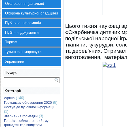
Оголошення (загальні)
Охорона культурної спадщини
Публічна інформація
Цього тижня науковці в
«Скарбничка дитячих мр
Публічні документи
подільської народної іг
Туризм
тканини, кукурудзи, сол
та дерев’яних. Отримал
туристичні маршрути
виготовлення, матеріал,
Управління
Пошук
Категорії
(146)
Афіша
(9)
Громадські обговорення 2025
Доступ до публічної інформації
(1)
(3)
Звернення громадян
Графік особистого прийому
громадян керівництвом