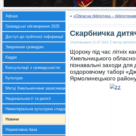
Афіша
«
«Обласна бібліотека – бібліотека
Громадські обговорення 2025
Скарбничка дитя
Доступ до публічної інформації
|
Опубліковано
21.07.2016
Автор
administr
Звернення громадян
Щороку під час літніх ка
Кадри
Хмельницького обласно
пізнавальні заходи для 
Консультації з громадськістю
оздоровчому таборі «Д
Ярмолинецького району
Культура
Митці Хмельниччини захисникам України
Національності та релігії
Нематеріальна культурна спадщина
Новини
Нормативна база