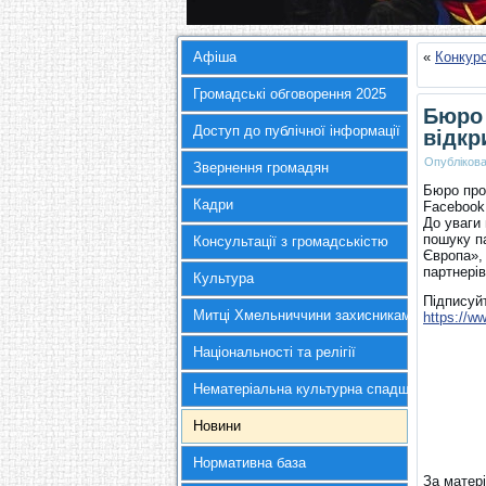
Афіша
«
Конкур
Громадські обговорення 2025
Бюро 
Доступ до публічної інформації
відкр
Опубліков
Звернення громадян
Бюро про
Кадри
Facebook
До уваги 
пошуку п
Консультації з громадськістю
Європа»,
партнерів
Культура
Підписуй
Митці Хмельниччини захисникам України
https://w
Національності та релігії
Нематеріальна культурна спадщина
Новини
Нормативна база
За матер