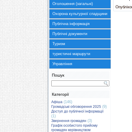
Оголошення (загальні)
Опубліков
Охорона культурної спадщини
Публічна інформація
Публічні документи
Туризм
туристичні маршрути
Управління
Пошук
Категорії
(146)
Афіша
(9)
Громадські обговорення 2025
Доступ до публічної інформації
(1)
(3)
Звернення громадян
Графік особистого прийому
громадян керівництвом