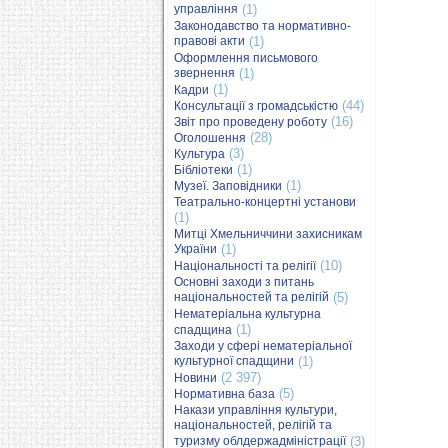
управління
(1)
Законодавство та нормативно-
правові акти
(1)
Оформлення письмового
звернення
(1)
(1)
Кадри
(44)
Консультації з громадськістю
(16)
Звіт про проведену роботу
(28)
Оголошення
(3)
Культура
(1)
Бібліотеки
(1)
Музеї. Заповідники
Театрально-концертні установи
(1)
Митці Хмельниччини захисникам
України
(1)
(10)
Національності та релігії
Основні заходи з питань
національностей та релігій
(5)
Нематеріальна культурна
(1)
спадщина
Заходи у сфері нематеріальної
культурної спадщини
(1)
(2 397)
Новини
(5)
Нормативна база
Накази управління культури,
національностей, релігій та
туризму облдержадміністрації
(3)