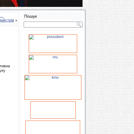
о…
Пошук
майстрів
»
тивна
уку