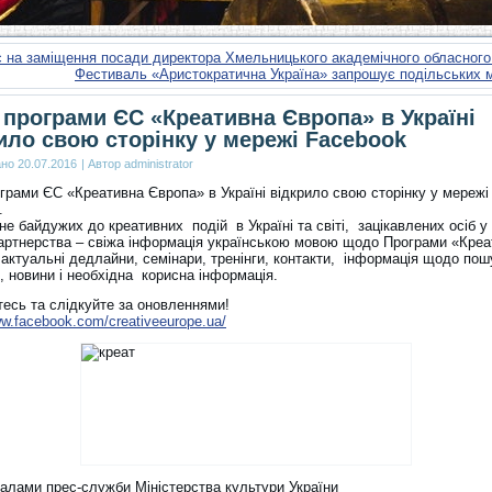
с на заміщення посади директора Хмельницького академічного обласног
Фестиваль «Аристократична Україна» запрошує подільських 
програми ЄС «Креативна Європа» в Україні
ило свою сторінку у мережі Facebook
ано
20.07.2016
|
Автор
administrator
грами ЄС «Креативна Європа» в Україні відкрило свою сторінку у мережі
.
не байдужих до креативних подій в Україні та світі, зацікавлених осіб у
артнерства – свіжа інформація українською мовою щодо Програми «Креа
 актуальні дедлайни, семінари, тренінги, контакти, інформація щодо пош
, новини і необхідна корисна інформація.
тесь та слідкуйте за оновленнями!
ww.facebook.com/creativeeurope.ua/
іалами прес-служби Міністерства культури України