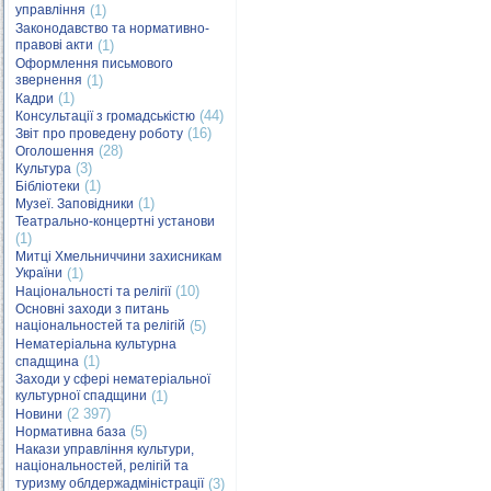
управління
(1)
Законодавство та нормативно-
правові акти
(1)
Оформлення письмового
звернення
(1)
(1)
Кадри
(44)
Консультації з громадськістю
(16)
Звіт про проведену роботу
(28)
Оголошення
(3)
Культура
(1)
Бібліотеки
(1)
Музеї. Заповідники
Театрально-концертні установи
(1)
Митці Хмельниччини захисникам
України
(1)
(10)
Національності та релігії
Основні заходи з питань
національностей та релігій
(5)
Нематеріальна культурна
(1)
спадщина
Заходи у сфері нематеріальної
культурної спадщини
(1)
(2 397)
Новини
(5)
Нормативна база
Накази управління культури,
національностей, релігій та
туризму облдержадміністрації
(3)