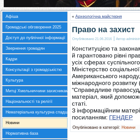
Афіша
«
Археологічна майстерня
Громадські обговорення 2025
Право на захист
Доступ до публічної інформації
|
Опубліковано
21.06.2016
Автор
administr
Конституцією та закона
Звернення громадян
й гарантовано рівні пра
Кадри
усіх сферах суспільного
Міністерство соціальної
Консультації з громадськістю
Американського народу,
Культура
міжнародного розвитку 
“Справедливе правосуд
Митці Хмельниччини захисникам України
матеріал, який допомож
Національності та релігії
статі.
З інформаційним матер
Нематеріальна культурна спадщина
посиланням:
ГЕНДЕР
Новини
Опубліковано в категорії:
Новини
Нормативна база