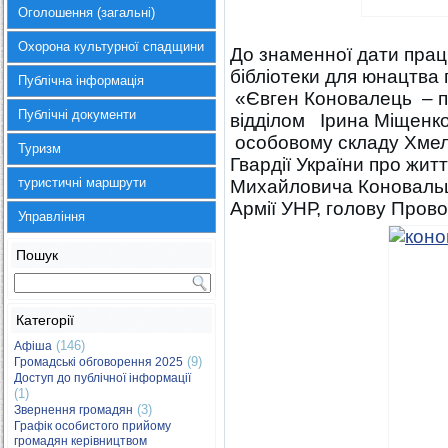
Оголошення (загальні)
Охорона культурної спадщини
До знаменної дати праці
бібліотеки для юнацтва 
Публічна інформація
«Євген Коновалець – по
Публічні документи
відділом Ірина Міщенко
особовому складу Хмел
Туризм
Гвардії України про житт
туристичні маршрути
Михайловича Коновальц
Армії УНР, голову Прово
Управління
Пошук
Категорії
(146)
Афіша
(9)
Громадські обговорення 2025
Доступ до публічної інформації
(1)
(3)
Звернення громадян
Графік особистого прийому
громадян керівництвом