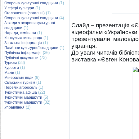
(1)
Охорона культурної спадщини
(1)
У сфері культури
(1)
Оголошення (загальні)
(4)
Охорона культурної спадщини
Заходи з охорони культурної
Слайд – презентація «Є
(1)
спадщини
відеофільм «Українськи
(1)
Наради, семінари
(1)
Консультативна рада
презентували маловідом
(1)
Загальна інформація
українця.
(1)
Пам'ятки культурної спадщини
До уваги читачів бібліо
(36)
Публічна інформація
(73)
Публічні документи
виставка «Євген Коновал
(38)
Туризм
(1)
Курорти
(1)
Маків
(9)
Мінеральні води
(1)
Сільський туризм
(1)
Перелік агроосель
(22)
Туристична афіша
(5)
Туристичні маршрути
(32)
туристичні маршрути
(1)
Управління