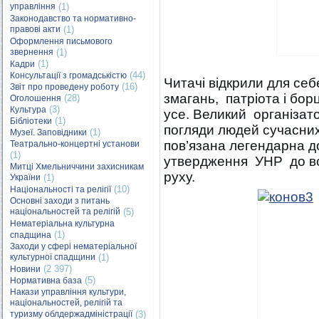
управління
(1)
Законодавство та нормативно-
правові акти
(1)
Оформлення письмового
звернення
(1)
(1)
Кадри
(44)
Консультації з громадськістю
Читачі відкрили для се
(16)
Звіт про проведену роботу
змагань, патріота і бор
(28)
Оголошення
(3)
Культура
усе. Великий організато
(1)
Бібліотеки
погляди людей сучасних 
(1)
Музеї. Заповідники
пов’язана легендарна д
Театрально-концертні установи
(1)
утвердження УНР до вс
Митці Хмельниччини захисникам
руху.
України
(1)
(10)
Національності та релігії
Основні заходи з питань
національностей та релігій
(5)
Нематеріальна культурна
(1)
спадщина
Заходи у сфері нематеріальної
культурної спадщини
(1)
(2 397)
Новини
(5)
Нормативна база
Накази управління культури,
національностей, релігій та
туризму облдержадміністрації
(3)