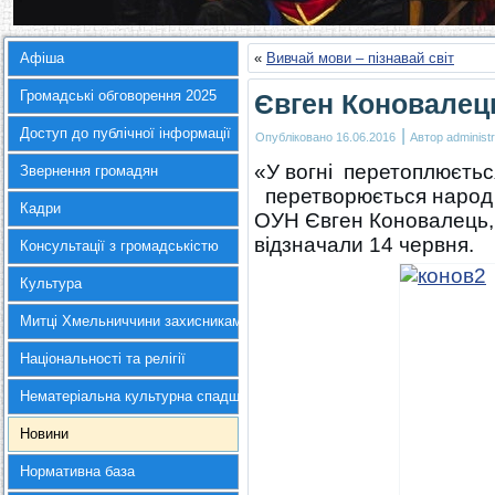
Афіша
«
Вивчай мови – пізнавай світ
Громадські обговорення 2025
Євген Коновалець
Доступ до публічної інформації
|
Опубліковано
16.06.2016
Автор
administr
«У вогні перетоплюєтьс
Звернення громадян
перетворюється народ у
Кадри
ОУН Євген Коновалець, 
відзначали 14 червня.
Консультації з громадськістю
Культура
Митці Хмельниччини захисникам України
Національності та релігії
Нематеріальна культурна спадщина
Новини
Нормативна база