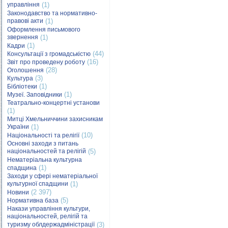
управління
(1)
Законодавство та нормативно-
правові акти
(1)
Оформлення письмового
звернення
(1)
(1)
Кадри
(44)
Консультації з громадськістю
(16)
Звіт про проведену роботу
(28)
Оголошення
(3)
Культура
(1)
Бібліотеки
(1)
Музеї. Заповідники
Театрально-концертні установи
(1)
Митці Хмельниччини захисникам
України
(1)
(10)
Національності та релігії
Основні заходи з питань
національностей та релігій
(5)
Нематеріальна культурна
(1)
спадщина
Заходи у сфері нематеріальної
культурної спадщини
(1)
(2 397)
Новини
(5)
Нормативна база
Накази управління культури,
національностей, релігій та
туризму облдержадміністрації
(3)