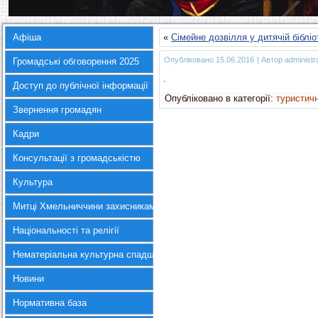
Афіша
«
Сімейне дозвілля у дитячій бібліо
Опубліковано
15.06.2016
|
Автор
administr
Громадські обговорення 2025
.
Доступ до публічної інформації
Опубліковано в категорії:
туристич
Звернення громадян
Кадри
Консультації з громадськістю
Культура
Митці Хмельниччини захисникам України
Національності та релігії
Нематеріальна культурна спадщина
Новини
Нормативна база