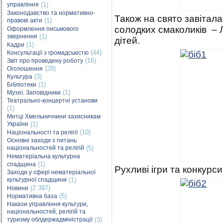
управління
(1)
Законодавство та нормативно-
Також на свято завітала
правові акти
(1)
солодких смаколиків – 
Оформлення письмового
звернення
(1)
дітей.
(1)
Кадри
(44)
Консультації з громадськістю
(16)
Звіт про проведену роботу
(28)
Оголошення
(3)
Культура
(1)
Бібліотеки
(1)
Музеї. Заповідники
Театрально-концертні установи
(1)
Митці Хмельниччини захисникам
України
(1)
(10)
Національності та релігії
Основні заходи з питань
національностей та релігій
(5)
Нематеріальна культурна
(1)
спадщина
Рухливі ігри та конкур
Заходи у сфері нематеріальної
культурної спадщини
(1)
(2 397)
Новини
(5)
Нормативна база
Накази управління культури,
національностей, релігій та
туризму облдержадміністрації
(3)