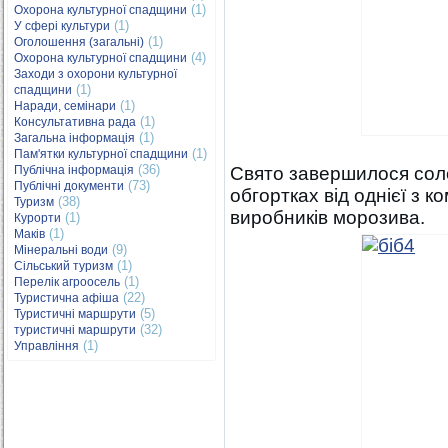
(1)
Охорона культурної спадщини
(1)
У сфері культури
(1)
Оголошення (загальні)
(4)
Охорона культурної спадщини
Заходи з охорони культурної
(1)
спадщини
(1)
Наради, семінари
(1)
Консультативна рада
(1)
Загальна інформація
(1)
Пам'ятки культурної спадщини
(36)
Публічна інформація
Свято завершилося сол
(73)
Публічні документи
обгортках від однієї з к
(38)
Туризм
виробників морозива.
(1)
Курорти
(1)
Маків
(9)
Мінеральні води
(1)
Сільський туризм
(1)
Перелік агроосель
(22)
Туристична афіша
(5)
Туристичні маршрути
(32)
туристичні маршрути
(1)
Управління