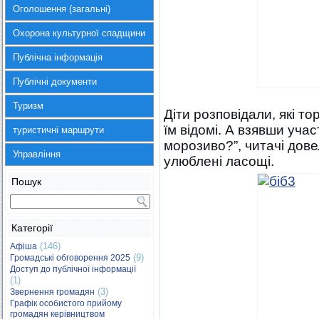
Оголошення (загальні)
Охорона культурної спадщини
Публічна інформація
Публічні документи
Туризм
Діти розповідали, які т
їм відомі. А взявши учас
туристичні маршрути
морозиво?”, читачі дове
Управління
улюблені ласощі.
Пошук
Категорії
(146)
Афіша
(9)
Громадські обговорення 2025
Доступ до публічної інформації
(1)
(3)
Звернення громадян
Графік особистого прийому
громадян керівництвом