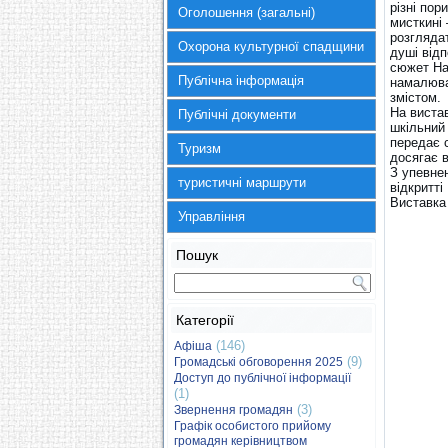
різні пор
Оголошення (загальні)
мисткині
розгляда
Охорона культурної спадщини
душі відп
сюжет На
Публічна інформація
намалюва
змістом.
На вистав
Публічні документи
шкільний
передає с
Туризм
досягає в
З упевне
туристичні маршрути
відкритті
Виставка 
Управління
Пошук
Категорії
(146)
Афіша
(9)
Громадські обговорення 2025
Доступ до публічної інформації
(1)
(3)
Звернення громадян
Графік особистого прийому
громадян керівництвом