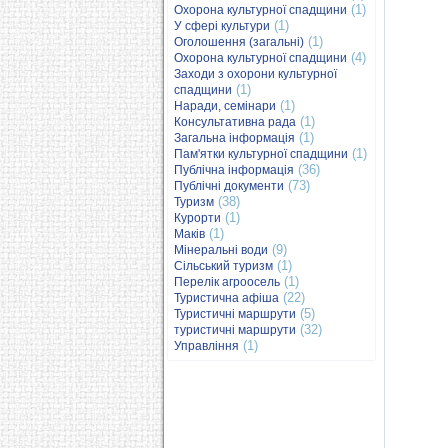
(1)
Охорона культурної спадщини
(1)
У сфері культури
(1)
Оголошення (загальні)
(4)
Охорона культурної спадщини
Заходи з охорони культурної
(1)
спадщини
(1)
Наради, семінари
(1)
Консультативна рада
(1)
Загальна інформація
(1)
Пам'ятки культурної спадщини
(36)
Публічна інформація
(73)
Публічні документи
(38)
Туризм
(1)
Курорти
(1)
Маків
(9)
Мінеральні води
(1)
Сільський туризм
(1)
Перелік агроосель
(22)
Туристична афіша
(5)
Туристичні маршрути
(32)
туристичні маршрути
(1)
Управління