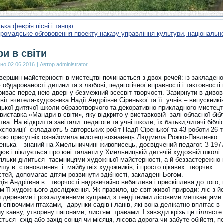
ька феєрія пісні і танцю
Громадське обговорення проекту наказу управління культури, національ
и в світи
ано
02.06.2016
|
Автор
administrator
вершин майстерності в мистецтві починається з двох речей: із закладено
обдарованості дитини та з любові, педагогічної вправності і тактовності
криває перед нею двері у безмежний всесвіт творчості. Зазирнути в диво
віт вчителя-художника Надії Андріївни Сіренької та її учнів – випускник
ької дитячої школи образотворчого та декоративно-прикладного мистецт
виставка «Мандри в світи», яку відкрито у виставковій залі обласної біб
ва. На відкриття завітали педагоги та учні школи, їх батьки,читачі біблі
спозиції складають 5 авторських робіт Надії Сіренької та 43 роботи 26-ти
кою присутніх ознайомила мистецтвознавець Людмила Рожко-Павленко.
енька – знаний на Хмельниччині живописець, досвідчений педагог. З 197
ює і піклується про юні таланти у Хмельницькій дитячій художній школі.
тільки ділиться таємницями художньої майстерності, а й беззастережно
душу в становлення і майбутніх художників, і просто цікавих творчих
тей, допомагає дітям розвинути здібності, закладені Богом.
ія Андріївна в творчості надзвичайно вибаглива і прискіплива до того,
 її художнього дослідження. Як правило, це світ живої природи: ліс з й
и деревами і розгалуженими кущами, з тендітними лісовими мешканцями
 співочими птахами, дарунки садів і ланів, які вона делікатно вплітає в
 канву, утворену пагонами, листям, травами. І завжди крізь це гіллясте
ться схід або захід сонця чи місяця, лісова дорога чи забуте обійстя, п