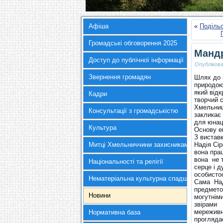
Афіша
«
Подільс
Громадські обговорення 2025
Мандр
Доступ до публічної інформації
Опубліков
Звернення громадян
Шлях до 
природою 
який від
Кадри
творчий с
Хмельниц
Консультації з громадськістю
закликає 
для юнацт
Культура
Основу ек
З вистав
Митці Хмельниччини захисникам України
Надія Сір
вона прац
вона не 
Національності та релігії
серце і 
особистос
Нематеріальна культурна спадщина
Сама Над
предметом
Новини
могутнім
звірами і
мереживну
Нормативна база
проглядає