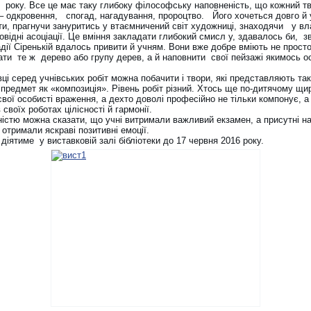
и року. Все це має таку глибоку філософську наповненість, що кожний тв
 – одкровення, спогад, нагадування, пророцтво. Його хочеться довго й
ти, прагнучи зануритись у втаємничений світ художниці, знаходячи у вл
овідні асоціації. Це вміння закладати глибокий смисл у, здавалось би, 
дії Сіренькій вдалось привити й учням. Вони вже добре вміють не прост
ти те ж дерево або групу дерев, а й наповнити свої пейзажі якимось 
ці серед учнівських робіт можна побачити і твори, які представляють та
 предмет як «композиція». Рівень робіт різний. Хтось ще по-дитячому щи
вої особисті враження, а дехто доволі професійно не тільки компонує, а
 своїх роботах цілісності й гармонії.
ністю можна сказати, що учні витримали важливий екзамен, а присутні н
 отримали яскраві позитивні емоції.
діятиме у виставковій залі бібліотеки до 17 червня 2016 року.