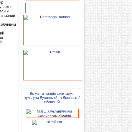
ір
 уважно
асній
звичайний
о
особливим
кий
ро
 й
а
До уваги працівників галузі
культури Луганської та Донецької
областей