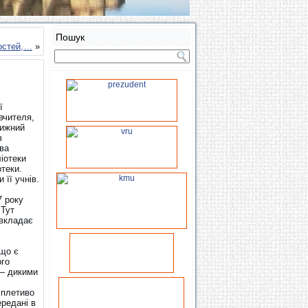
Пошук
ностей,…
»
ї
 вчителя,
вижний
ів
ва
ліотеки
отеки.
 її учнів.
7 року
 Тут
 вкладає
 що є
ого
 – дикими
 плетиво
ередані в