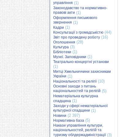
управління
(1)
Законодавство та нормативно-
правові акти
(1)
Оформлення письмового
звернення
(1)
(1)
Кадри
(44)
Консультації з громадськістю
(16)
Звіт про проведену роботу
(28)
Оголошення
(3)
Культура
(1)
Бібліотеки
(1)
Музеї. Заповідники
Театрально-концертні установи
(1)
Митці Хмельниччини захисникам
України
(1)
(10)
Національності та релігії
Основні заходи з питань
національностей та релігій
(5)
Нематеріальна культурна
(1)
спадщина
Заходи у сфері нематеріальної
культурної спадщини
(1)
(2 397)
Новини
(5)
Нормативна база
Накази управління культури,
національностей, релігій та
туризму облдержадміністрації
(3)