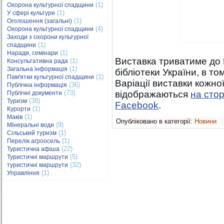
(1)
Охорона культурної спадщини
(1)
У сфері культури
(1)
Оголошення (загальні)
(4)
Охорона культурної спадщини
Заходи з охорони культурної
(1)
спадщини
(1)
Наради, семінари
Виставка триватиме до 5
(1)
Консультативна рада
(1)
Загальна інформація
бібліотеки України, в том
(1)
Пам'ятки культурної спадщини
Варіації виставки кожної
(36)
Публічна інформація
(73)
відображаються
на стор
Публічні документи
(38)
Туризм
Facebook
.
(1)
Курорти
(1)
Маків
Опубліковано в категорії:
Новини
(9)
Мінеральні води
(1)
Сільський туризм
(1)
Перелік агроосель
(22)
Туристична афіша
(5)
Туристичні маршрути
(32)
туристичні маршрути
(1)
Управління