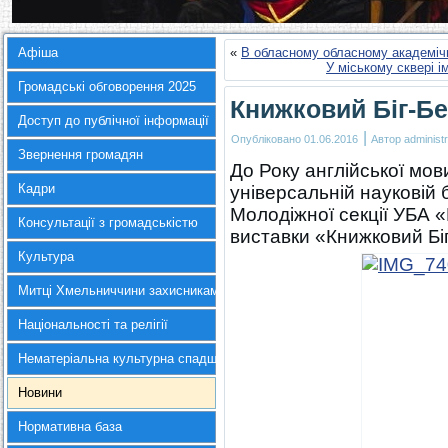
Афіша
«
В обласному обласному академіч
У міському сквері 
Громадські обговорення 2025
Книжковий Біг-Б
Доступ до публічної інформації
|
Опубліковано
01.06.2016
Автор
administr
Звернення громадян
До Року англійської мов
Кадри
універсальній науковій 
Молодіжної секції УБА «
Консультації з громадськістю
виставки «Книжковий Біг
Культура
Митці Хмельниччини захисникам України
Національності та релігії
Нематеріальна культурна спадщина
Новини
Нормативна база