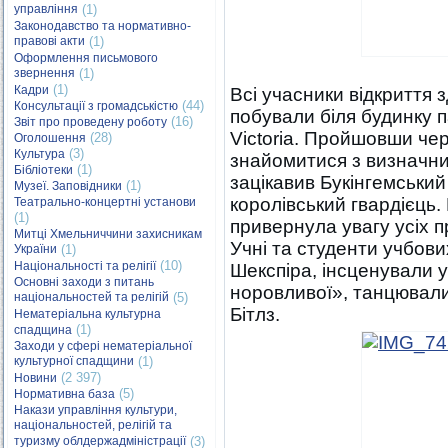
управління
(1)
Законодавство та нормативно-
правові акти
(1)
Оформлення письмового
звернення
(1)
(1)
Кадри
Всі учасники відкриття
(44)
Консультації з громадськістю
побували біля будинку п
(16)
Звіт про проведену роботу
Victoria. Пройшовши че
(28)
Оголошення
(3)
Культура
знайомитися з визначни
(1)
Бібліотеки
зацікавив Букінгемський 
(1)
Музеї. Заповідники
королівський гвардієць
Театрально-концертні установи
(1)
привернула увагу усіх п
Митці Хмельниччини захисникам
Учні та студенти учбови
України
(1)
(10)
Національності та релігії
Шекспіра, інсценували 
Основні заходи з питань
норовливої», танцювали
національностей та релігій
(5)
Бітлз.
Нематеріальна культурна
(1)
спадщина
Заходи у сфері нематеріальної
культурної спадщини
(1)
(2 397)
Новини
(5)
Нормативна база
Накази управління культури,
національностей, релігій та
туризму облдержадміністрації
(3)