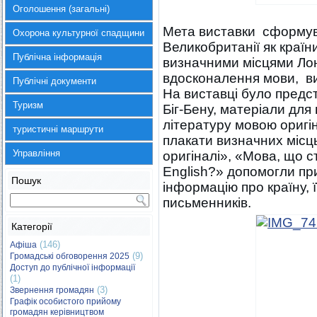
Оголошення (загальні)
Мета виставки сформув
Охорона культурної спадщини
Великобританії як країн
Публічна інформація
визначними місцями Лон
вдосконалення мови, виз
Публічні документи
На виставці було предс
Туризм
Біг-Бену, матеріали для
літературу мовою оригін
туристичні маршрути
плакати визначних місць
Управління
оригіналі», «Мова, що 
English?» допомогли пр
Пошук
інформацію про країну, 
письменників.
Категорії
(146)
Афіша
(9)
Громадські обговорення 2025
Доступ до публічної інформації
(1)
(3)
Звернення громадян
Графік особистого прийому
громадян керівництвом