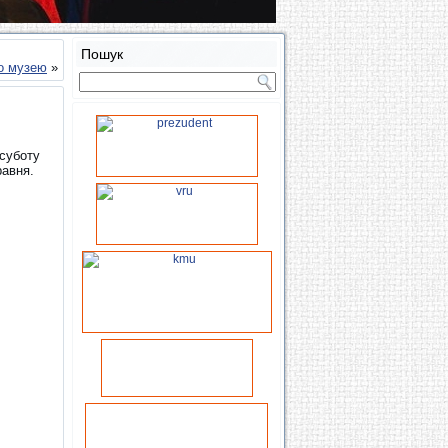
Пошук
го музею
»
 суботу
равня.