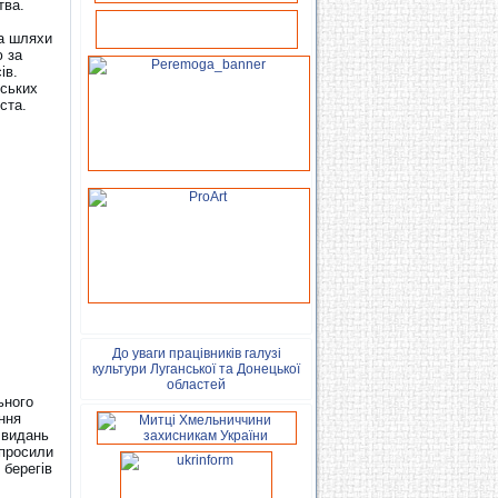
тва.
та шляхи
ю за
ів.
дських
ста.
До уваги працівників галузі
культури Луганської та Донецької
областей
ьного
ння
 видань
апросили
 берегів