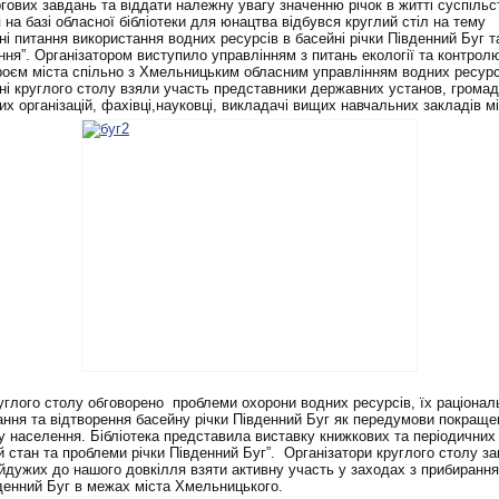
ових завдань та віддати належну увагу значенню річок в житті суспільс
 на базі обласної бібліотеки для юнацтва відбувся круглий стіл на тему
і питання використання водних ресурсів в басейні річки Південний Буг 
ння”. Організатором виступило управлінням з питань екології та контрол
роєм міста спільно з Хмельницьким обласним управлінням водних ресурс
нні круглого столу взяли участь представники державних установ, грома
их організацій, фахівці,науковці, викладачі вищих навчальних закладів мі
руглого столу обговорено проблеми охорони водних ресурсів, їх раціонал
ання та відтворення басейну річки Південний Буг як передумови покраще
у населення. Бібліотека представила виставку книжкових та періодичних
 стан та проблеми річки Південний Буг”. Організатори круглого столу з
йдужих до нашого довкілля взяти активну участь у заходах з прибирання
вденний Буг в межах міста Хмельницького.