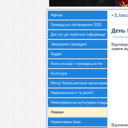
Афіша
«
В Хмел
Громадські обговорення 2025
День 
Доступ до публічної інформації
Опубліков
Звернення громадян
Відповід
травня ві
Кадри
Консультації з громадськістю
Культура
Митці Хмельниччини захисникам України
Національності та релігії
Нематеріальна культурна спадщина
Новини
Нормативна база
Відзначе