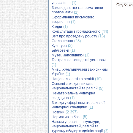
управління
(1)
Опубліков
Законодавство та нормативно-
правові акти
(1)
Оформлення письмового
звернення
(1)
(1)
Кадри
(44)
Консультації з громадськістю
(16)
Звіт про проведену роботу
(28)
Оголошення
(3)
Культура
(1)
Бібліотеки
(1)
Музеї. Заповідники
Театрально-концертні установи
(1)
Митці Хмельниччини захисникам
України
(1)
(10)
Національності та релігії
Основні заходи з питань
національностей та релігій
(5)
Нематеріальна культурна
(1)
спадщина
Заходи у сфері нематеріальної
культурної спадщини
(1)
(2 397)
Новини
(5)
Нормативна база
Накази управління культури,
національностей, релігій та
туризму облдержадміністрації
(3)