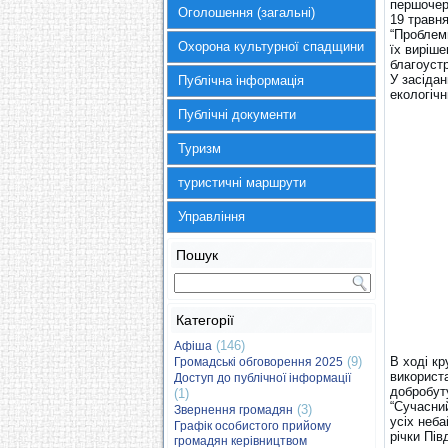
першочерг
Оголошення (загальні)
19 травня
“Проблемн
Охорона культурної спадщини
їх виріше
благоуст
У засіда
Публічна інформація
екологічн
Публічні документи
Туризм
туристичні маршрути
Управління
Пошук
Категорії
(146)
Афіша
(9)
В ході к
Громадські обговорення 2025
використ
Доступ до публічної інформації
добробут
(1)
“Сучасний
(3)
Звернення громадян
усіх неба
Графік особистого прийому
річки Пі
громадян керівництвом