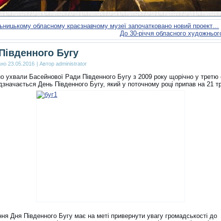
ьницькому обласному краєзнавчому музеї започатковано новий проект…
До 30-річчя обласного художньо
Південного Бугу
ано
23.05.2016
|
Автор
administrator
но ухвали Басейнової Ради Південного Бугу з 2009 року щорічно у третю
дзначається День Південного Бугу, який у поточному році припав на 21 т
ння Дня Південного Бугу має на меті привернути увагу громадськості до