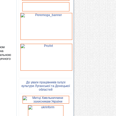
ром
на
сальною
дичного
До уваги працівників галузі
культури Луганської та Донецької
областей