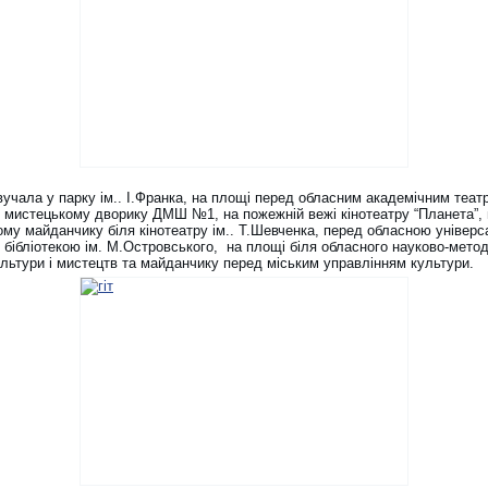
вучала у парку ім.. І.Франка, на площі перед обласним академічним теат
у мистецькому дворику ДМШ №1, на пожежній вежі кінотеатру “Планета”, 
ому майданчику біля кінотеатру ім.. Т.Шевченка, перед обласною універ
 бібліотекою ім. М.Островського, на площі біля обласного науково-мето
ультури і мистецтв та майданчику перед міським управлінням культури.