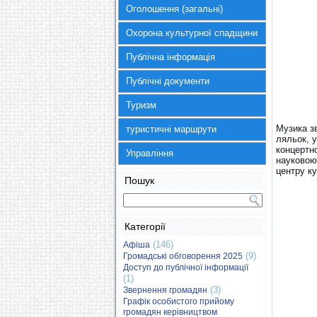
Оголошення (загальні)
Охорона культурної спадщини
Публічна інформація
Публічні документи
Туризм
Музика з
туристичні маршрути
ляльок, 
концертн
Управління
науковою
центру к
Пошук
Категорії
(146)
Афіша
(9)
Громадські обговорення 2025
Доступ до публічної інформації
(1)
(3)
Звернення громадян
Графік особистого прийому
громадян керівництвом