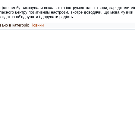
 флешмобу виконували вокальні та інструментальні твори, заряджали мі
бласного центру позитивним настроєм, вкотре доводячи, що мова музики 
а здатна об’єднувати і дарувати радість.
ано в категорії:
Новини