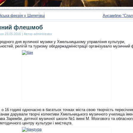
ська феєрія у Шепетівці
Ансамблю “Спала
чний флешмоб
ано
23.05.2016
|
Автор
administrator
родного дня вуличної музики у Хмельницькому управління культури,
ьностей, релігій та туризму облдержадміністрації організувало музичний
 о 16 годині одночасно в багатьох точках міста свою творчість пересічн
анам дарували творчі колективи Хмельницького музичного училища імен
ва Заремби, дитячої музичної школи №1 імені М. Мозгового та обласног
методичного центру культури і мистецтв.