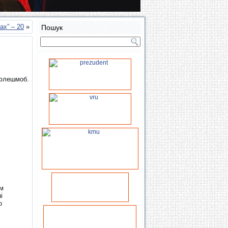
х” – 20
»
Пошук
 флешмоб.
им
і
о