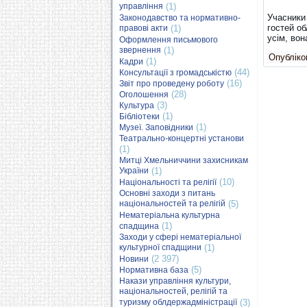
управління
(1)
Учасники
Законодавство та нормативно-
гостей о
правові акти
(1)
усім, вон
Оформлення письмового
звернення
(1)
Опубліков
(1)
Кадри
(44)
Консультації з громадськістю
(16)
Звіт про проведену роботу
(28)
Оголошення
(3)
Культура
(1)
Бібліотеки
(1)
Музеї. Заповідники
Театрально-концертні установи
(1)
Митці Хмельниччини захисникам
України
(1)
(10)
Національності та релігії
Основні заходи з питань
національностей та релігій
(5)
Нематеріальна культурна
(1)
спадщина
Заходи у сфері нематеріальної
культурної спадщини
(1)
(2 397)
Новини
(5)
Нормативна база
Накази управління культури,
національностей, релігій та
туризму облдержадміністрації
(3)