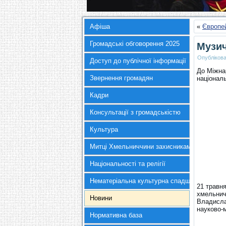
Афіша
«
Європей
Громадські обговорення 2025
Музи
Опубліков
Доступ до публічної інформації
До Міжна
Звернення громадян
націонал
Кадри
Консультації з громадськістю
Культура
Митці Хмельниччини захисникам України
Національності та релігії
Нематеріальна культурна спадщина
21 травня
хмельнич
Новини
Владисла
науково-
Нормативна база