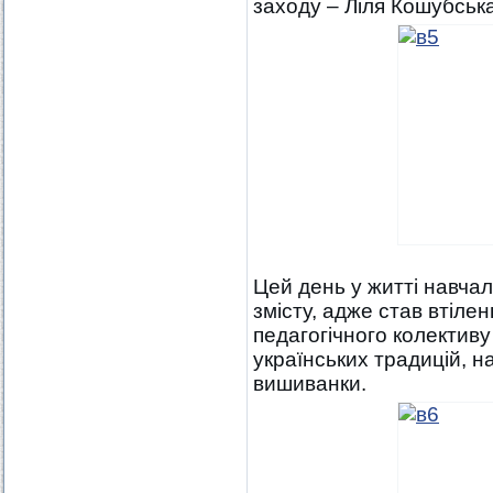
заходу – Ліля Кошубська
Цей день у житті навча
змісту, адже став втіле
педагогічного колектив
українських традицій, на
вишиванки.