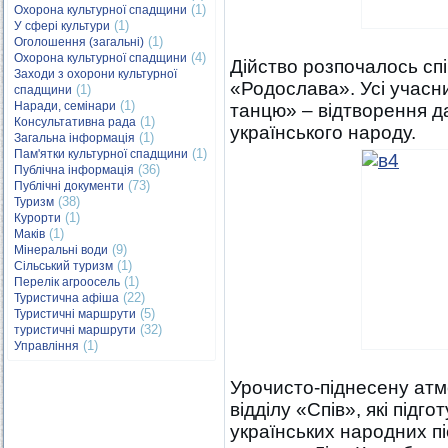
(1)
Охорона культурної спадщини
(1)
У сфері культури
(1)
Оголошення (загальні)
(4)
Охорона культурної спадщини
Дійство розпочалось спі
Заходи з охорони культурної
«Родослава». Усі учасн
(1)
спадщини
(1)
Наради, семінари
танцю» – відтворення д
(1)
Консультативна рада
українського народу.
(1)
Загальна інформація
(1)
Пам'ятки культурної спадщини
(36)
Публічна інформація
(73)
Публічні документи
(38)
Туризм
(1)
Курорти
(1)
Маків
(9)
Мінеральні води
(1)
Сільський туризм
(1)
Перелік агроосель
(22)
Туристична афіша
(5)
Туристичні маршрути
(32)
туристичні маршрути
(1)
Управління
Урочисто-піднесену ат
відділу «Спів», які під
українських народних п