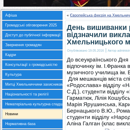
Афіша
«
Європейська феєрія на Хмельнич
Громадські обговорення 2025
День вишиванки р
відзначили викла
Доступ до публічної інформації
Хмельницького м
Звернення громадян
|
Опубліковано
19.05.2016
Автор
administr
Кадри
До всеукраїнського Дня
Консультації з громадськістю
відпочинку ім. І.Франка
музичного училища ім. 
Культура
Для мешканців міста сп
Митці Хмельниччини захисникам України
«Родослава» відділу «Н
С.Д.), студенти відділу
Національності та релігії
Гарматюк, Лілія Кошубс
Марія Ярушинська, Кари
Нематеріальна культурна спадщина
Бернацького В.Ю., Ромас
Новини
студенти відділу «Народ
Аліна Галган (клас викл
Нормативна база