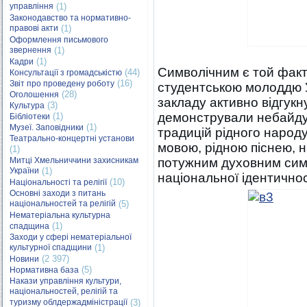
управління
(1)
Законодавство та нормативно-
правові акти
(1)
Оформлення письмового
звернення
(1)
(1)
Кадри
Символічним є той факт
(44)
Консультації з громадськістю
(16)
Звіт про проведену роботу
студентською молоддю У
(28)
Оголошення
закладу активно відгукн
(3)
Культура
демонстрували небайду
(1)
Бібліотеки
(1)
Музеї. Заповідники
традицій рідного народу
Театрально-концертні установи
мовою, рідною піснею, 
(1)
Митці Хмельниччини захисникам
потужним духовним симв
України
(1)
національної ідентичнос
(10)
Національності та релігії
Основні заходи з питань
національностей та релігій
(5)
Нематеріальна культурна
(1)
спадщина
Заходи у сфері нематеріальної
культурної спадщини
(1)
(2 397)
Новини
(5)
Нормативна база
Накази управління культури,
національностей, релігій та
туризму облдержадміністрації
(3)