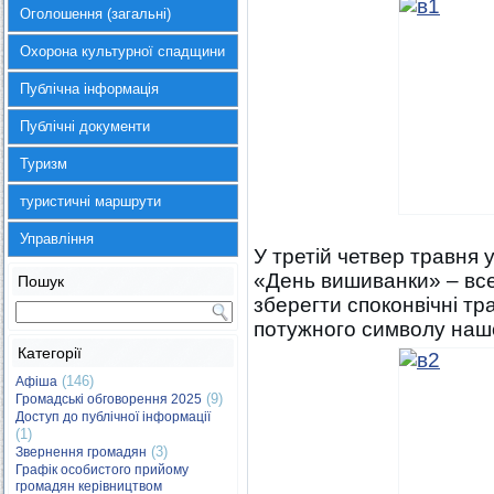
Оголошення (загальні)
Охорона культурної спадщини
Публічна інформація
Публічні документи
Туризм
туристичні маршрути
Управління
У третій четвер травня 
«День вишиванки» – все
Пошук
зберегти споконвічні тра
потужного символу нашо
Категорії
(146)
Афіша
(9)
Громадські обговорення 2025
Доступ до публічної інформації
(1)
(3)
Звернення громадян
Графік особистого прийому
громадян керівництвом