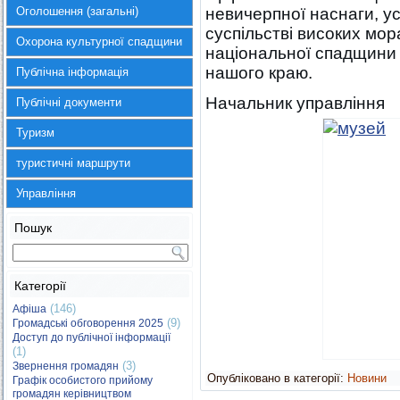
Оголошення (загальні)
невичерпної наснаги, усп
суспільстві високих мо
Охорона культурної спадщини
національної спадщини 
нашого краю.
Публічна інформація
Начальник упра
Публічні документи
Туризм
туристичні маршрути
Управління
Пошук
Категорії
(146)
Афіша
(9)
Громадські обговорення 2025
Доступ до публічної інформації
(1)
(3)
Звернення громадян
Опубліковано в категорії:
Новини
Графік особистого прийому
громадян керівництвом