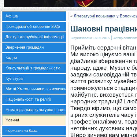
Афіша
«
Літературні побачення у Волочис
Громадські обговорення 2025
Шановні працівни
Доступ до публічної інформації
|
Опубліковано
18.05.2016
Автор
administr
Прийміть сердечні вітан
Звернення громадян
Ми високо цінуємо ваші
Кадри
дбайливе збереження т
народу, адже Музеї є 
Консультації з громадськістю
завдяки самовідданій тв
Культура
життя розвитку музейної
примножується спадщин
Митці Хмельниччини захисникам України
майбутнє, виховується 
Національності та релігії
народних традицій і лю
Твердо віримо, що само
Нематеріальна культурна спадщина
вірних служителів часу 
Новини
професіоналізмом, под
нетлінних духовних над
Нормативна база
Щиро зичимо вам міцног