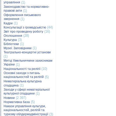
управління
(1)
Законодавство та нормативно-
правові акти
(1)
Оформлення письмового
звернення
(1)
(1)
Кадри
(44)
Консультації з громадськістю
(16)
Звіт про проведену роботу
(28)
Оголошення
(3)
Культура
(1)
Бібліотеки
(1)
Музеї. Заповідники
Театрально-концертні установи
(1)
Митці Хмельниччини захисникам
України
(1)
(10)
Національності та релігії
Основні заходи з питань
національностей та релігій
(5)
Нематеріальна культурна
(1)
спадщина
Заходи у сфері нематеріальної
культурної спадщини
(1)
(2 397)
Новини
(5)
Нормативна база
Накази управління культури,
національностей, релігій та
туризму облдержадміністрації
(3)