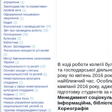
управління
(1)
Законодавство та нормативно-
правові акти
(1)
Оформлення письмового
звернення
(1)
(1)
Кадри
(44)
Консультації з громадськістю
(16)
Звіт про проведену роботу
(28)
Оголошення
(3)
Культура
(1)
Бібліотеки
(1)
Музеї. Заповідники
Театрально-концертні установи
(1)
Митці Хмельниччини захисникам
України
(1)
В ході роботи колегії б
(10)
Національності та релігії
та господарської діяльн
Основні заходи з питань
національностей та релігій
(5)
року по квітень 2016 ро
Нематеріальна культурна
найближчий час. Особли
(1)
спадщина
кампанії 2016 року, адж
Заходи у сфері нематеріальної
культурної спадщини
(1)
підготовку студентів за
(2 397)
Новини
Менеджмент соціокульт
(5)
Нормативна база
Інформаційна, бібліот
Накази управління культури,
національностей, релігій та
Хореографія
туризму облдержадміністрації
(3)