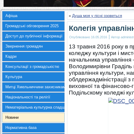
Афіша
«
Душа моя у пісні озоветься
Громадські обговорення 2025
Колегія управлін
Доступ до публічної інформації
|
Опубліковано
16.05.2016
Автор
administr
13 травня 2016 року в 
Звернення громадян
коледжу культури і мис
Кадри
начальника управління 
Володимирівни Граділь в
Консультації з громадськістю
управління культури, на
Культура
облдержадміністрації з
виховної та фінансово-
Митці Хмельниччини захисникам України
Подільскому коледжі кул
Національності та релігії
Нематеріальна культурна спадщина
Новини
Нормативна база