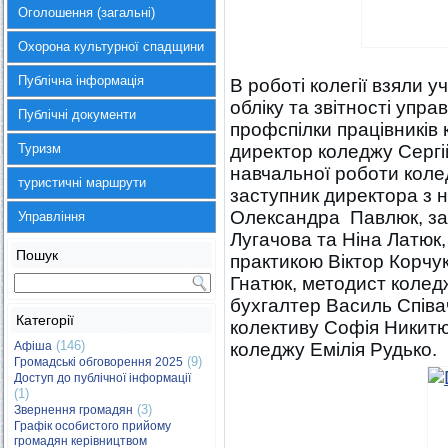
Оголошення (загальні)
Охорона культурної спадщини
Публічна інформація
В роботі колегії взяли у
обліку та звітності упр
Публічні документи
профспілки працівників 
Туризм
директор коледжу Сергі
навчальної роботи коле
туристичні маршрути
заступник директора з 
Олександра Павлюк, зав
Управління
Лугачова та Ніна Латюк
Пошук
практикою Віктор Корчук
Гнатюк, методист колед
бухгалтер Василь Співач
Категорії
колективу Софія Никитю
(146)
Афіша
коледжу Емілія Рудько.
(9)
Громадські обговорення 2025
Доступ до публічної інформації
(1)
(3)
Звернення громадян
Графік особистого прийому
громадян керівництвом