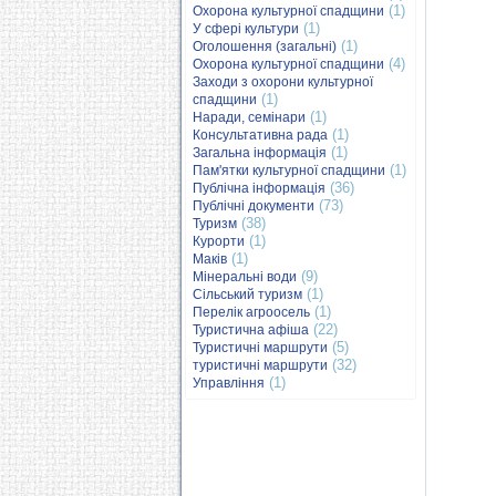
(1)
Охорона культурної спадщини
(1)
У сфері культури
(1)
Оголошення (загальні)
(4)
Охорона культурної спадщини
Заходи з охорони культурної
(1)
спадщини
(1)
Наради, семінари
(1)
Консультативна рада
(1)
Загальна інформація
(1)
Пам'ятки культурної спадщини
(36)
Публічна інформація
(73)
Публічні документи
(38)
Туризм
(1)
Курорти
(1)
Маків
(9)
Мінеральні води
(1)
Сільський туризм
(1)
Перелік агроосель
(22)
Туристична афіша
(5)
Туристичні маршрути
(32)
туристичні маршрути
(1)
Управління