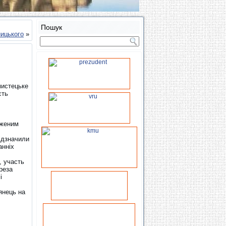
Пошук
ницького
»
мистецьке
сть
уженим
відзначили
анніх
, участь
преза
і
янець на