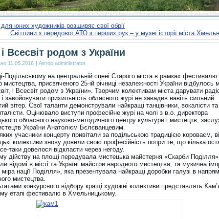
для юних художників розширяє свої обрії
Світлини з передової АТО з перших рук – у музеї історії міста Хмель
, і Всесвіт родом з України
ано
11.05.2016
|
Автор
administrator
ці-Подільському на центральній сцені Старого міста в рамках фестивалю
 мистецтва, присвяченого 25-ій річниці незалежності України відбулось 
світ, і Всесвіт родом з України». Творчим колективам міста дарувати раді
і завойовувати прихильність обласного журі не завадив навіть сильний
ий вітер. Свої таланти демонстрували найкращі танцівники, вокалісти та
талісти. Оцінювало виступи професійне журі на чолі з в.о. директора
ького обласного науково-методичного центру культури і мистецтв, засл
истецтв України Анатолієм Бєлєванцевим.
, яких учасники концерту привітали за подільською традицією короваєм, 
цькі колективи знову довели свою професійність попри те, що кілька ост
се-таки довелося відкласти через негоду.
му дійству на площі передувала мистецька майстерня «Скарби Поділля»
яли відомі в місті та Україні майстри народного мистецтва, та музична ім
міра нації Поділля», яка презентувала найкращі доробки галузі в напрям
ного мистецтва.
ьтатами конкурсного відбору кращі художні колективи представлять Кам’
му етапі фестивалю в Хмельницькому.