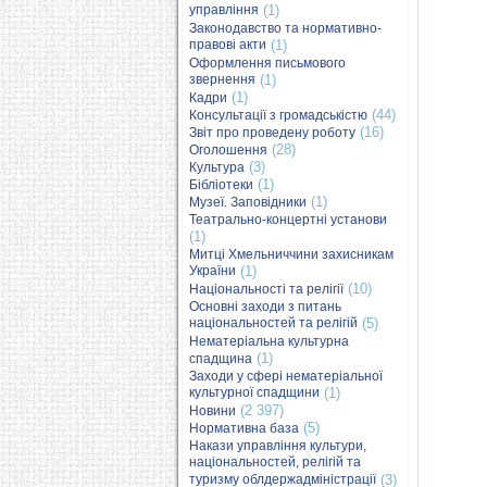
управління
(1)
Законодавство та нормативно-
правові акти
(1)
Оформлення письмового
звернення
(1)
(1)
Кадри
(44)
Консультації з громадськістю
(16)
Звіт про проведену роботу
(28)
Оголошення
(3)
Культура
(1)
Бібліотеки
(1)
Музеї. Заповідники
Театрально-концертні установи
(1)
Митці Хмельниччини захисникам
України
(1)
(10)
Національності та релігії
Основні заходи з питань
національностей та релігій
(5)
Нематеріальна культурна
(1)
спадщина
Заходи у сфері нематеріальної
культурної спадщини
(1)
(2 397)
Новини
(5)
Нормативна база
Накази управління культури,
національностей, релігій та
туризму облдержадміністрації
(3)