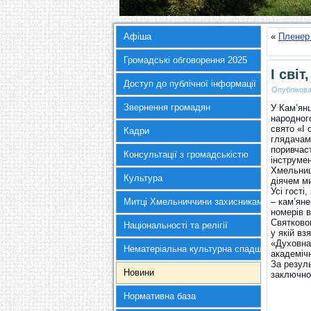
Афіша
«
Пленер 
Громадські обговорення 2025
І світ
Доступ до публічної інформації
Опубліков
Звернення громадян
У Кам’ян
народного
свято «І 
Кадри
глядачам 
поривчаст
Консультації з громадськістю
інструмен
Хмельниц
Культура
діячем м
Усі гості
Митці Хмельниччини захисникам України
– кам’яне
номерів в
Святково
Національності та релігії
у якій вз
«Духовна 
Нематеріальна культурна спадщина
академіч
За резул
Новини
заключно
Нормативна база