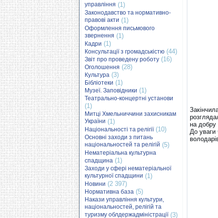
управління
(1)
Законодавство та нормативно-
правові акти
(1)
Оформлення письмового
звернення
(1)
(1)
Кадри
(44)
Консультації з громадськістю
(16)
Звіт про проведену роботу
(28)
Оголошення
(3)
Культура
(1)
Бібліотеки
(1)
Музеї. Заповідники
Театрально-концертні установи
(1)
Закінчила
Митці Хмельниччини захисникам
розгляда
України
(1)
на добру 
(10)
Національності та релігії
До уваги 
Основні заходи з питань
володарів
національностей та релігій
(5)
Нематеріальна культурна
(1)
спадщина
Заходи у сфері нематеріальної
культурної спадщини
(1)
(2 397)
Новини
(5)
Нормативна база
Накази управління культури,
національностей, релігій та
туризму облдержадміністрації
(3)