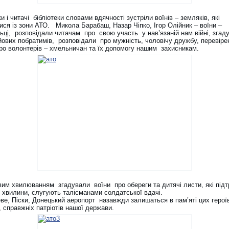
и і читачі бібліотеки словами вдячності зустріли воїнів – земляків, які
ися із зони АТО. Микола Барабаш, Назар Чіпко, Ігор Олійник – воїни –
ьці, розповідали читачам про свою участь у нав’язаній нам війні, згад
йових побратимів, розповідали про мужність, чоловічу дружбу, перевіре
про волонтерів – хмельничан та їх допомогу нашим захисникам.
вим хвилюванням згадували воїни про обереги та дитячі листи, які під
і хвилини, слугують талісманами солдатської вдачі.
ве, Піски, Донецький аеропорт назавжди залишаться в пам’яті цих героїв
, справжніх патріотів нашої держави.