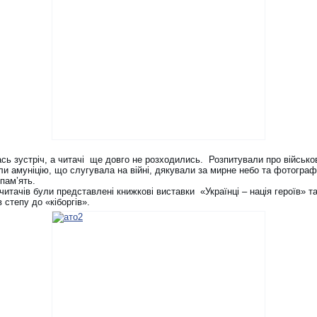
сь зустріч, а читачі ще довго не розходились. Розпитували про військові
ли амуніцію, що слугувала на війні, дякували за мирне небо та фотогра
пам’ять.
читачів були представлені книжкові виставки «Українці – нація героїв» т
 степу до «кіборгів».