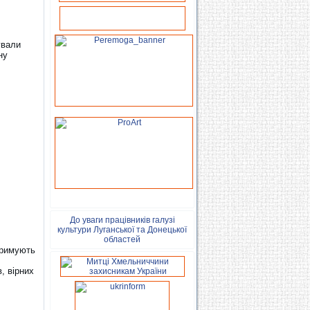
ували
ну
До уваги працівників галузі
культури Луганської та Донецької
областей
тримують
, вірних