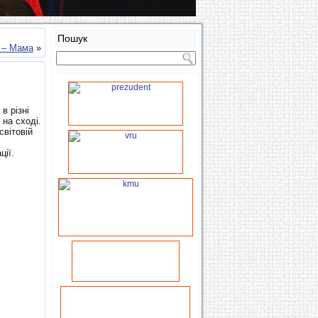
Пошук
 – Мама
»
в різні
 на сході.
світовій
ції.