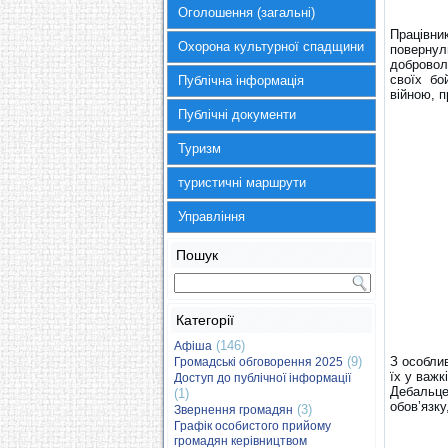
Оголошення (загальні)
Працівник
Охорона культурної спадщини
повернул
добровол
своїх бо
Публічна інформація
війною, 
Публічні документи
Туризм
туристичні маршрути
Управління
Пошук
Категорії
(146)
Афіша
(9)
З особли
Громадські обговорення 2025
їх у важк
Доступ до публічної інформації
Дебальце
(1)
обов’язку
(3)
Звернення громадян
Графік особистого прийому
громадян керівництвом