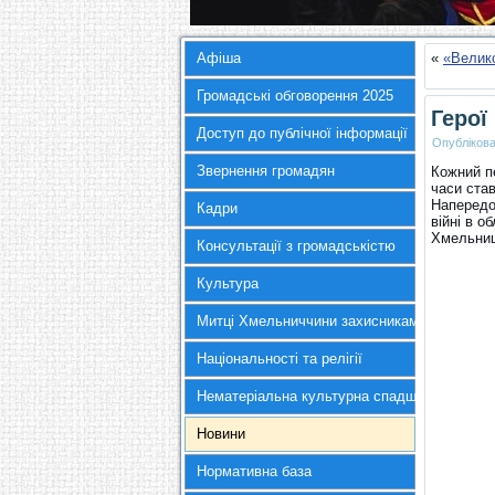
Афіша
«
«Велико
Громадські обговорення 2025
Герої
Доступ до публічної інформації
Опубліков
Звернення громадян
Кожний пе
часи став
Напередод
Кадри
війні в о
Хмельниц
Консультації з громадськістю
Культура
Митці Хмельниччини захисникам України
Національності та релігії
Нематеріальна культурна спадщина
Новини
Нормативна база