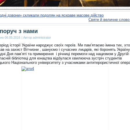
дні дзвони» скликали подолян на яскраве масове дійство
Святе й величне слово
 поруч з нами
ано
06.05.2016
|
Автор
administrator
ріод історії України народжує своїх героїв. Ми пам’ятаємо імена тих, хто 
ав на захист Вітчизни , шануємо і сучасних лицарів, які боронять Україну
ні Дня пам’яті та примирення і річниці перемоги над нацизмом у Другій 
бласній бібліотеці для юнацтва відбулася хвилююча зустріч студентів
ького Національного університету з учасниками антитерористичної опера