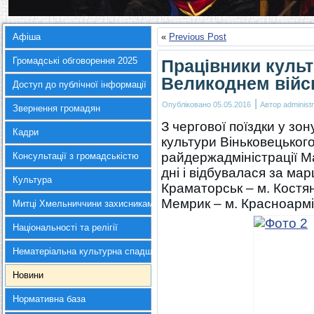
Афіша
«
Previous Post
Громадські обговорення 2025
Працівники культ
Великоднем війсь
Доступ до публічної інформації
|
Опубліковано
05.05.2016
Автор
administr
Звернення громадян
З чергової поїздки у зо
Кадри
культури Віньковецького
райдержадміністрації М
Консультації з громадськістю
дні і відбувалася за ма
Культура
Краматорськ – м. Костянт
Мемрик – м. Красноармі
Митці Хмельниччини захисникам України
Національності та релігії
Нематеріальна культурна спадщина
Новини
Нормативна база