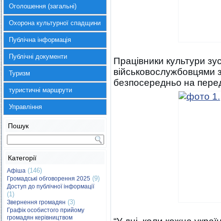
Оголошення (загальні)
Охорона культурної спадщини
Публічна інформація
Публічні документи
Працівники культури зус
військовослужбовцями з
Туризм
безпосередньо на перед
туристичні маршрути
Управління
Пошук
Категорії
(146)
Афіша
(9)
Громадські обговорення 2025
Доступ до публічної інформації
(1)
(3)
Звернення громадян
Графік особистого прийому
громадян керівництвом