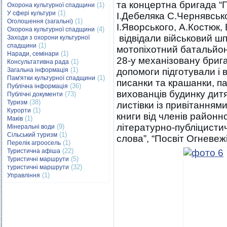
та концертна бригада “Г
(1)
Охорона культурної спадщини
(1)
У сфері культури
І.Дебеляка С.Чернявсько
(1)
Оголошення (загальні)
І.Яворського, А.Костюк,
(4)
Охорона культурної спадщини
відвідали військовий ш
Заходи з охорони культурної
(1)
спадщини
мотопіхотний батальйон
(1)
Наради, семінари
28-у механізовану брига
(1)
Консультативна рада
(1)
Загальна інформація
допомоги підготували і 
(1)
Пам'ятки культурної спадщини
писанки та крашанки, па
(36)
Публічна інформація
вихованців будинку дит
(73)
Публічні документи
(38)
Туризм
листівки із привітання
(1)
Курорти
книги від членів районно
(1)
Маків
літературно-публіцистич
(9)
Мінеральні води
(1)
Сільський туризм
слова”, “Посвіт Огневежі”
(1)
Перелік агроосель
(22)
Туристична афіша
(5)
Туристичні маршрути
(32)
туристичні маршрути
(1)
Управління