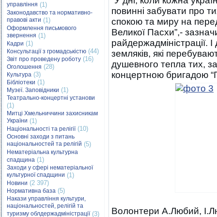
“У дні, коли кожна украї
управління
(1)
повинні забувати про ти
Законодавство та нормативно-
правові акти
(1)
спокою та миру на пере
Оформлення письмового
Великої Пасхи”,- зазнач
звернення
(1)
райдержадміністрації. І
(1)
Кадри
(44)
Консультації з громадськістю
земляків, які перебуваю
(16)
Звіт про проведену роботу
душевного тепла тих, з
(28)
Оголошення
концертною бригадою “Г
(3)
Культура
(1)
Бібліотеки
(1)
Музеї. Заповідники
Театрально-концертні установи
(1)
Митці Хмельниччини захисникам
України
(1)
(10)
Національності та релігії
Основні заходи з питань
національностей та релігій
(5)
Нематеріальна культурна
(1)
спадщина
Заходи у сфері нематеріальної
культурної спадщини
(1)
(2 397)
Новини
(5)
Нормативна база
Накази управління культури,
національностей, релігій та
Волонтери А.Любий, І.Лю
туризму облдержадміністрації
(3)