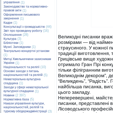
управління
(1)
Законодавство та нормативно-
правові акти
(1)
Оформлення письмового
звернення
(1)
(1)
Кадри
(44)
Консультації з громадськістю
(16)
Звіт про проведену роботу
(28)
Оголошення
Великодні писанки враж
(3)
Культура
розмірами — від найме
(1)
Бібліотеки
(1)
Музеї. Заповідники
страусиного. У кожної пи
Театрально-концертні установи
традиції виготовлення, 
(1)
Грицівське вище худож
Митці Хмельниччини захисникам
України
(1)
отримало Гран Прі конку
(10)
Національності та релігії
тільки філігранним виг
Основні заходи з питань
Великоднім декором”, 
національностей та релігій
(5)
Нематеріальна культурна
“Великдень”, “Радість”.
(1)
спадщина
найбільша писанка, виг
Заходи у сфері нематеріальної
культурної спадщини
(1)
цього закладу.
(2 397)
Новини
Неперевершені, майстер
(5)
Нормативна база
писанки, представлені в
Накази управління культури,
національностей, релігій та
Лісоводського професій
туризму облдержадміністрації
(3)