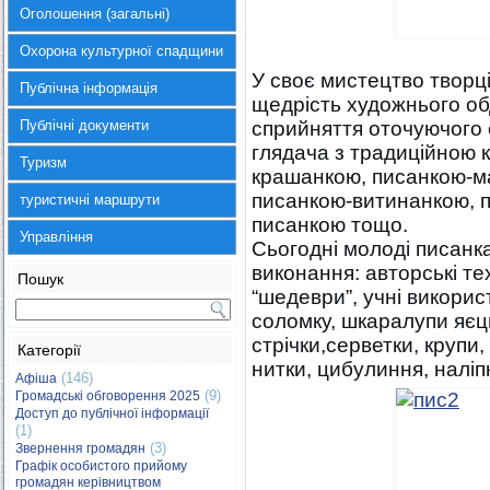
Оголошення (загальні)
Охорона культурної спадщини
У своє мистецтво творц
Публічна інформація
щедрість художнього об
Публічні документи
сприйняття оточуючого 
глядача з традиційною
Туризм
крашанкою, писанкою-м
писанкою-витинанкою, п
туристичні маршрути
писанкою тощо.
Управління
Сьогодні молоді писанка
виконання: авторські тех
Пошук
“шедеври”, учні викорис
соломку, шкаралупи яєць
стрічки,серветки, крупи,
Категорії
нитки, цибулиння, наліп
(146)
Афіша
(9)
Громадські обговорення 2025
Доступ до публічної інформації
(1)
(3)
Звернення громадян
Графік особистого прийому
громадян керівництвом