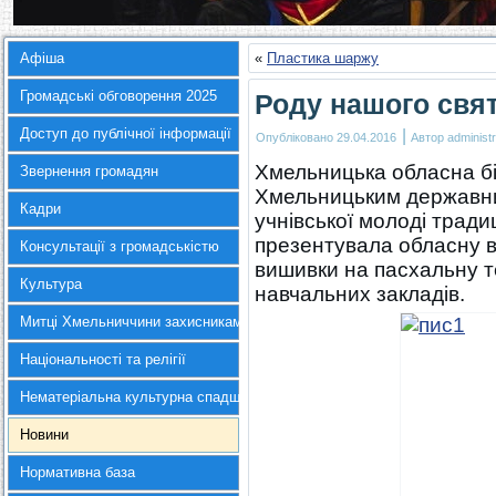
Афіша
«
Пластика шаржу
Громадські обговорення 2025
Роду нашого свя
Доступ до публічної інформації
|
Опубліковано
29.04.2016
Автор
administr
Хмельницька обласна бі
Звернення громадян
Хмельницьким державни
Кадри
учнівської молоді тради
презентувала обласну в
Консультації з громадськістю
вишивки на пасхальну т
Культура
навчальних закладів.
Митці Хмельниччини захисникам України
Національності та релігії
Нематеріальна культурна спадщина
Новини
Нормативна база