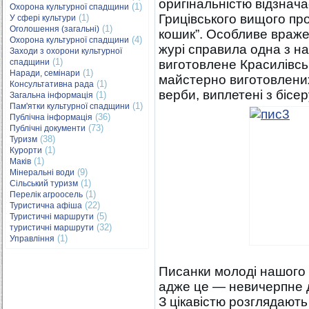
оригінальністю відзнача
(1)
Охорона культурної спадщини
Грицівського вищого п
(1)
У сфері культури
(1)
Оголошення (загальні)
кошик”. Особливе враженн
(4)
Охорона культурної спадщини
журі справила одна з н
Заходи з охорони культурної
(1)
спадщини
виготовлене Красилівсь
(1)
Наради, семінари
майстерно виготовлених 
(1)
Консультативна рада
верби, виплетені з бісер
(1)
Загальна інформація
(1)
Пам'ятки культурної спадщини
(36)
Публічна інформація
(73)
Публічні документи
(38)
Туризм
(1)
Курорти
(1)
Маків
(9)
Мінеральні води
(1)
Сільський туризм
(1)
Перелік агроосель
(22)
Туристична афіша
(5)
Туристичні маршрути
(32)
туристичні маршрути
(1)
Управління
Писанки молоді нашого 
адже це — невичерпне д
З цікавістю розглядають 