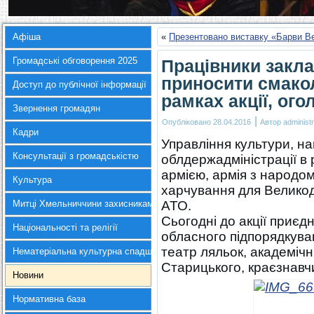
Афіша
«
Презентовано виставку «Барви В
Громадські обговорення 2025
Працівники закл
приносити смако
Доступ до публічної інформації
рамках акції, ог
Звернення громадян
|
Опубліковано
28.04.2016
Автор
administr
Кадри
Управління культури, на
Консультації з громадськістю
облдержадміністрації в 
армією, армія з народом
Культура
харчування для Великод
Митці Хмельниччини захисникам України
АТО.
Сьогодні до акції приєд
Національності та релігії
обласного підпорядкува
театр ляльок, академіч
Нематеріальна культурна спадщина
Старицького, краєзнавч
Новини
Нормативна база