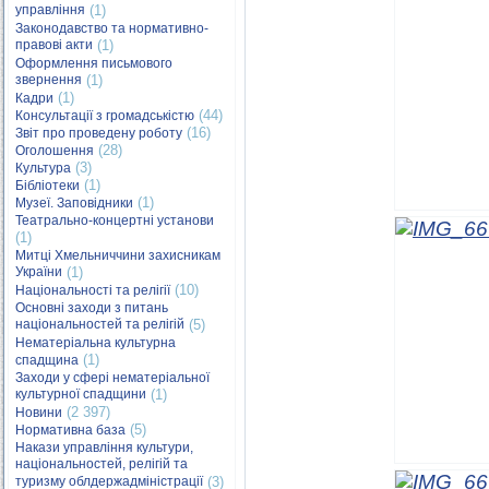
управління
(1)
Законодавство та нормативно-
правові акти
(1)
Оформлення письмового
звернення
(1)
(1)
Кадри
(44)
Консультації з громадськістю
(16)
Звіт про проведену роботу
(28)
Оголошення
(3)
Культура
(1)
Бібліотеки
(1)
Музеї. Заповідники
Театрально-концертні установи
(1)
Митці Хмельниччини захисникам
України
(1)
(10)
Національності та релігії
Основні заходи з питань
національностей та релігій
(5)
Нематеріальна культурна
(1)
спадщина
Заходи у сфері нематеріальної
культурної спадщини
(1)
(2 397)
Новини
(5)
Нормативна база
Накази управління культури,
національностей, релігій та
туризму облдержадміністрації
(3)