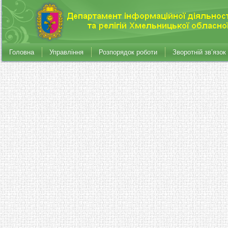
Головна
Управління
Розпорядок роботи
Зворотній зв’язок