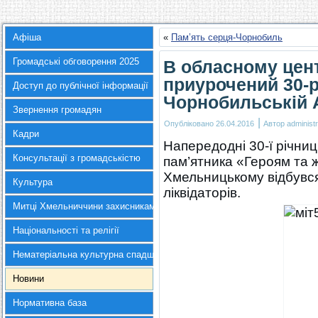
Афіша
«
Пам’ять серця-Чорнобиль
Громадські обговорення 2025
В обласному цент
приурочений 30-р
Доступ до публічної інформації
Чорнобильській
Звернення громадян
|
Опубліковано
26.04.2016
Автор
administr
Кадри
Напередодні 30-ї річниц
Консультації з громадськістю
пам’ятника «Героям та 
Хмельницькому відбувся
Культура
ліквідаторів.
Митці Хмельниччини захисникам України
Національності та релігії
Нематеріальна культурна спадщина
Новини
Нормативна база