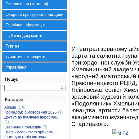
Оголошення (загальні)
Охорона культурної спадщини
Публічна інформація
Публічні документи
Туризм
У театралізованому дій
варта та салютна група
туристичні маршрути
прикордонної служби Ук
Управління
Хмельницький академіч
народний аматорський 
Пошук
Ярмолинецького РЦКД, 
Ясіновська, соліст Хме
зразковий художній кол
Категорії
«Подолянчик» Хмельниць
(146)
Афіша
юнацтва, артисти бале
(9)
Громадські обговорення 2025
академічного музично-д
Доступ до публічної інформації
(1)
Старицького.
(3)
Звернення громадян
Графік особистого прийому
громадян керівництвом