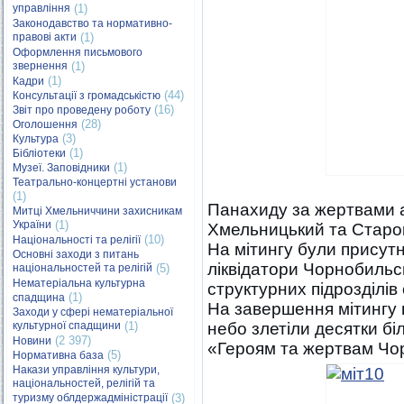
управління
(1)
Законодавство та нормативно-
правові акти
(1)
Оформлення письмового
звернення
(1)
(1)
Кадри
(44)
Консультації з громадськістю
(16)
Звіт про проведену роботу
(28)
Оголошення
(3)
Культура
(1)
Бібліотеки
(1)
Музеї. Заповідники
Театрально-концертні установи
(1)
Панахиду за жертвами а
Митці Хмельниччини захисникам
України
(1)
Хмельницький та Старок
(10)
Національності та релігії
На мітингу були присутні
Основні заходи з питань
ліквідатори Чорнобильс
національностей та релігій
(5)
Нематеріальна культурна
структурних підрозділів
(1)
спадщина
На завершення мітингу 
Заходи у сфері нематеріальної
культурної спадщини
(1)
небо злетіли десятки бі
(2 397)
Новини
«Героям та жертвам Чор
(5)
Нормативна база
Накази управління культури,
національностей, релігій та
туризму облдержадміністрації
(3)