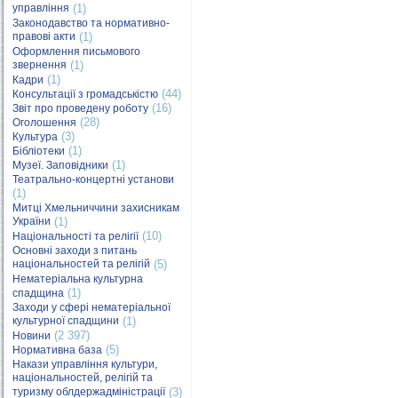
управління
(1)
Законодавство та нормативно-
правові акти
(1)
Оформлення письмового
звернення
(1)
(1)
Кадри
(44)
Консультації з громадськістю
(16)
Звіт про проведену роботу
(28)
Оголошення
(3)
Культура
(1)
Бібліотеки
(1)
Музеї. Заповідники
Театрально-концертні установи
(1)
Митці Хмельниччини захисникам
України
(1)
(10)
Національності та релігії
Основні заходи з питань
національностей та релігій
(5)
Нематеріальна культурна
(1)
спадщина
Заходи у сфері нематеріальної
культурної спадщини
(1)
(2 397)
Новини
(5)
Нормативна база
Накази управління культури,
національностей, релігій та
туризму облдержадміністрації
(3)