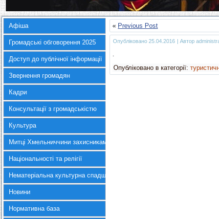
Афіша
«
Previous Post
Опубліковано
25.04.2016
|
Автор
administr
Громадські обговорення 2025
.
Доступ до публічної інформації
Опубліковано в категорії:
туристич
Звернення громадян
Кадри
Консультації з громадськістю
Культура
Митці Хмельниччини захисникам України
Національності та релігії
Нематеріальна культурна спадщина
Новини
Нормативна база