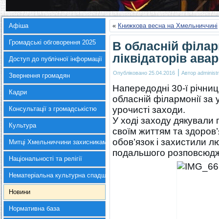
Афіша
«
Книжкова весна на Хмельниччині
Громадські обговорення 2025
В обласній філар
ліквідаторів авар
Доступ до публічної інформації
|
Опубліковано
25.04.2016
Автор
administr
Звернення громадян
Напередодні 30-ї річни
Кадри
обласній філармонії за 
урочисті заходи.
Консультації з громадськістю
У ході заходу дякували 
Культура
своїм життям та здоров’
обов’язок і захистили л
Митці Хмельниччини захисникам України
подальшого розповсюдже
Національності та релігії
Нематеріальна культурна спадщина
Новини
Нормативна база