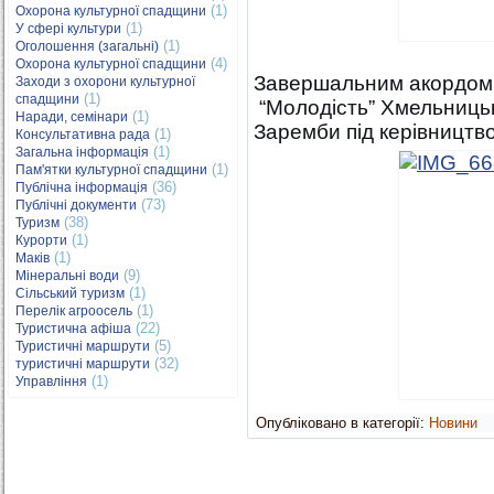
(1)
Охорона культурної спадщини
(1)
У сфері культури
(1)
Оголошення (загальні)
(4)
Охорона культурної спадщини
Завершальним акордом 
Заходи з охорони культурної
(1)
спадщини
“Молодість” Хмельницьк
(1)
Наради, семінари
Заремби під керівництв
(1)
Консультативна рада
(1)
Загальна інформація
(1)
Пам'ятки культурної спадщини
(36)
Публічна інформація
(73)
Публічні документи
(38)
Туризм
(1)
Курорти
(1)
Маків
(9)
Мінеральні води
(1)
Сільський туризм
(1)
Перелік агроосель
(22)
Туристична афіша
(5)
Туристичні маршрути
(32)
туристичні маршрути
(1)
Управління
Опубліковано в категорії:
Новини