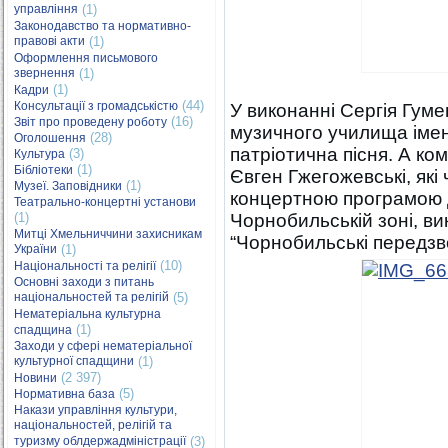
управління
(1)
Законодавство та нормативно-
правові акти
(1)
Оформлення письмового
звернення
(1)
(1)
Кадри
(44)
Консультації з громадськістю
У виконанні Сергія Гум
(16)
Звіт про проведену роботу
музичного училища іме
(28)
Оголошення
патріотична пісня. А ко
(3)
Культура
(1)
Бібліотеки
Євген Гжегожевські, які 
(1)
Музеї. Заповідники
концертною програмою дл
Театрально-концертні установи
(1)
Чорнобильській зоні, ви
Митці Хмельниччини захисникам
“Чорнобильські передзв
України
(1)
(10)
Національності та релігії
Основні заходи з питань
національностей та релігій
(5)
Нематеріальна культурна
(1)
спадщина
Заходи у сфері нематеріальної
культурної спадщини
(1)
(2 397)
Новини
(5)
Нормативна база
Накази управління культури,
національностей, релігій та
туризму облдержадміністрації
(3)