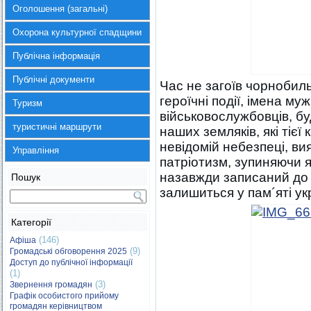
Оголошення (загальні)
Охорона культурної спадщини
Публічна інформація
Публічні документи
Час не загоїв чорнобильс
героїчні події, імена м
Туризм
військовослужбовців, буд
туристичні маршрути
наших земляків, які тієї
невідомій небезпеці, в
Управління
патріотизм, зупиняючи я
назавжди записаний до 
Пошук
залишиться у пам´яті ук
Категорії
(146)
Афіша
(9)
Громадські обговорення 2025
Доступ до публічної інформації
(1)
(3)
Звернення громадян
Графік особистого прийому
громадян керівництвом