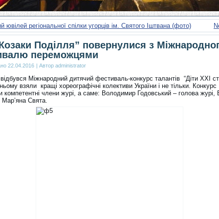
ий ювілей регіональної спілки угорців ім. Святого Іштвана (фото)
N
Козаки Поділля” повернулися з Міжнародно
ивалю переможцями
ано
22.04.2016
|
Автор
administrator
 відбувся Міжнародний дитячий фестиваль-конкурс талантів “Діти ХХІ сто
ньому взяли кращі хореографічні колективи України і не тільки. Конкурс
и компетентні члени журі, а саме: Володимир Годовський – голова журі,
 Мар’яна Свята.