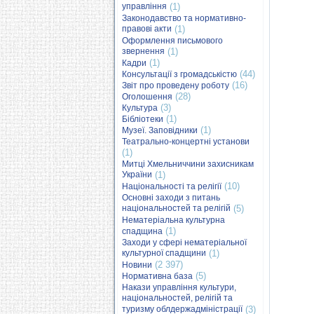
управління
(1)
Законодавство та нормативно-
правові акти
(1)
Оформлення письмового
звернення
(1)
(1)
Кадри
(44)
Консультації з громадськістю
(16)
Звіт про проведену роботу
(28)
Оголошення
(3)
Культура
(1)
Бібліотеки
(1)
Музеї. Заповідники
Театрально-концертні установи
(1)
Митці Хмельниччини захисникам
України
(1)
(10)
Національності та релігії
Основні заходи з питань
національностей та релігій
(5)
Нематеріальна культурна
(1)
спадщина
Заходи у сфері нематеріальної
культурної спадщини
(1)
(2 397)
Новини
(5)
Нормативна база
Накази управління культури,
національностей, релігій та
туризму облдержадміністрації
(3)