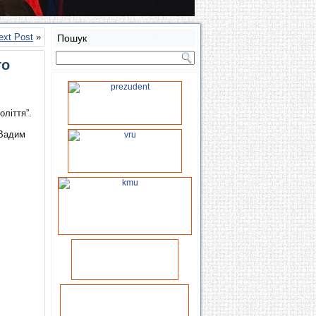
ext Post
»
Пошук
го
ліття”.
 Вадим