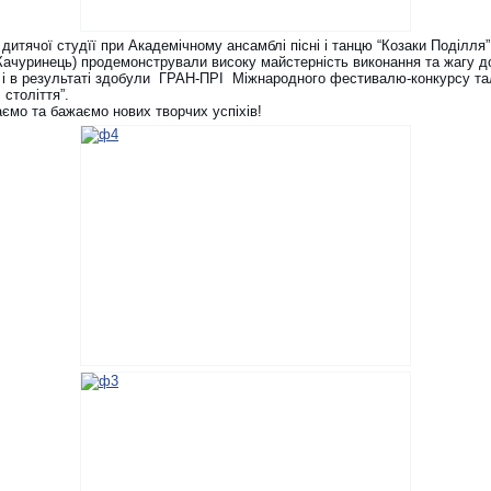
дитячої студїї при Академічному ансамблі пісні і танцю “Козаки Поділля”
 Качуринець) продемонстрували високу майстерність виконання та жагу д
 і в результаті здобули ГРАН-ПРІ Міжнародного фестивалю-конкурсу та
 століття”.
аємо та бажаємо нових творчих успіхів!