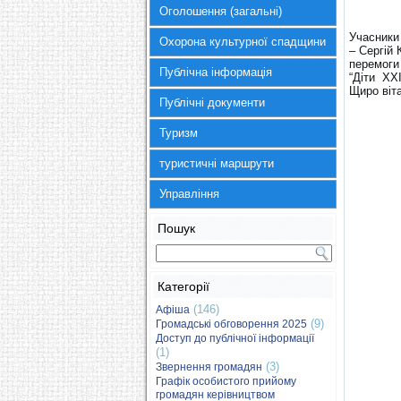
Оголошення (загальні)
Учасники 
Охорона культурної спадщини
– Сергій
перемоги
Публічна інформація
“Діти ХХІ
Щиро віт
Публічні документи
Туризм
туристичні маршрути
Управління
Пошук
Категорії
(146)
Афіша
(9)
Громадські обговорення 2025
Доступ до публічної інформації
(1)
(3)
Звернення громадян
Графік особистого прийому
громадян керівництвом