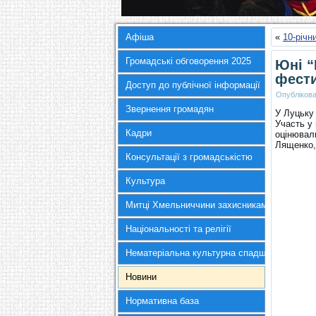
Афіша
«
10-річн
Громадські обговорення 2025
Юні “
фест
Доступ до публічної інформації
Опубліков
Звернення громадян
У Луцьку
Участь у 
Кадри
оцінювал
Лященко,
Консультації з громадськістю
Культура
Митці Хмельниччини захисникам України
Національності та релігії
Нематеріальна культурна спадщина
Новини
Нормативна база