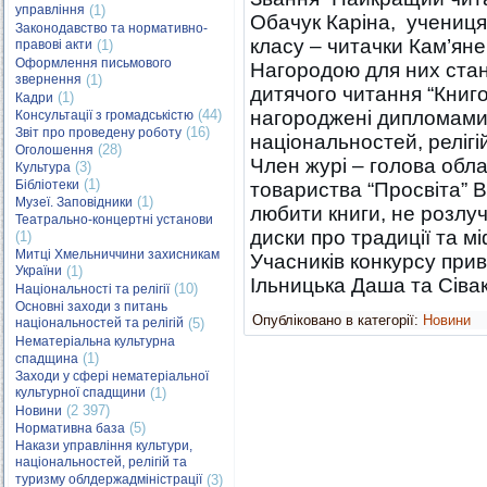
управління
(1)
Обачук Каріна, учениця 
Законодавство та нормативно-
класу – читачки Кам’янец
правові акти
(1)
Оформлення письмового
Нагородою для них стан
звернення
(1)
дитячого читання “Книго
(1)
Кадри
(44)
нагороджені дипломами 
Консультації з громадськістю
(16)
Звіт про проведену роботу
національностей, релігі
(28)
Оголошення
Член журі – голова обл
(3)
Культура
(1)
Бібліотеки
товариства “Просвіта” В
(1)
Музеї. Заповідники
любити книги, не розлу
Театрально-концертні установи
диски про традиції та м
(1)
Митці Хмельниччини захисникам
Учасників конкурсу при
України
(1)
Ільницька Даша та Сіва
(10)
Національності та релігії
Основні заходи з питань
Опубліковано в категорії:
Новини
національностей та релігій
(5)
Нематеріальна культурна
(1)
спадщина
Заходи у сфері нематеріальної
культурної спадщини
(1)
(2 397)
Новини
(5)
Нормативна база
Накази управління культури,
національностей, релігій та
туризму облдержадміністрації
(3)