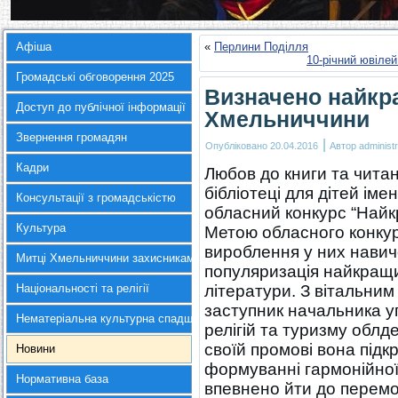
Афіша
«
Перлини Поділля
10-річний ювілей
Громадські обговорення 2025
Визначено найкр
Доступ до публічної інформації
Хмельниччини
Звернення громадян
|
Опубліковано
20.04.2016
Автор
administr
Кадри
Любов до книги та читан
бібліотеці для дітей іме
Консультації з громадськістю
обласний конкурс “Найк
Культура
Метою обласного конкур
вироблення у них навичо
Митці Хмельниччини захисникам України
популяризація найкращих
Національності та релігії
літератури. З вітальним
заступник начальника у
Нематеріальна культурна спадщина
релігій та туризму облд
своїй промові вона під
Новини
формуванні гармонійно
Нормативна база
впевнено йти до перемо