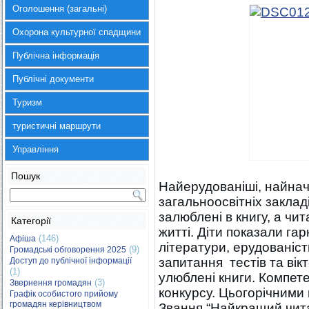
Оголошення (загальні)
Охорона культурної спадщини
Публічна інформація
Публічні документи
Туризм
туристичні маршрути
Управління
Пошук
Найерудованіші, найначит
загальноосвітніх заклад
залюблені в книгу, а чи
Категорії
житті. Діти показали гар
(146)
Афіша
літератури, ерудованість
(9)
Громадські обговорення 2025
запитання тестів та вік
Доступ до публічної інформації
(1)
улюблені книги. Компет
(3)
Звернення громадян
конкурсу. Цьогорічними
Графік особистого прийому
громадян керівництвом
Звання “Найкращий чит