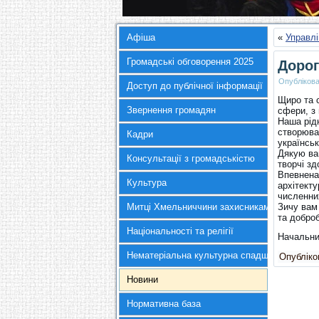
Афіша
«
Управлі
Громадські обговорення 2025
Дорог
Опубліков
Доступ до публічної інформації
Щиро та 
Звернення громадян
сфери, з 
Наша рід
створюва
Кадри
українськ
Дякую вам
Консультації з громадськістю
творчі зд
Впевнена
Культура
архітекту
численни
Митці Хмельниччини захисникам України
Зичу вам 
та добро
Національності та релігії
Нача
Нематеріальна культурна спадщина
Опубліков
Новини
Нормативна база