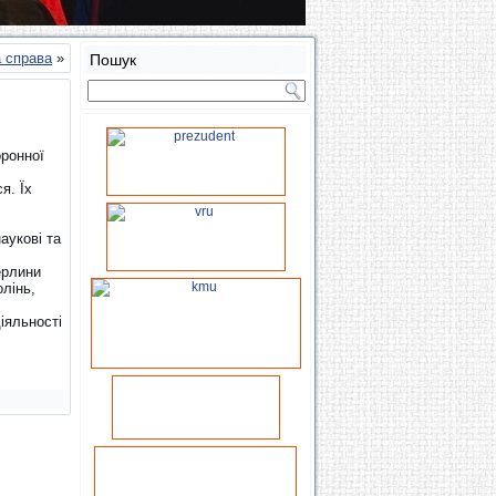
а справа
»
Пошук
оронної
я. Їх
аукові та
ерлини
олінь,
іяльності