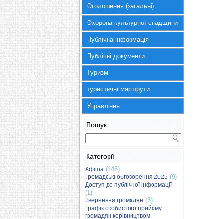
Оголошення (загальні)
Охорона культурної спадщини
Публічна інформація
Публічні документи
Туризм
туристичні маршрути
Управління
Пошук
Категорії
(146)
Афіша
(9)
Громадські обговорення 2025
Доступ до публічної інформації
(1)
(3)
Звернення громадян
Графік особистого прийому
громадян керівництвом