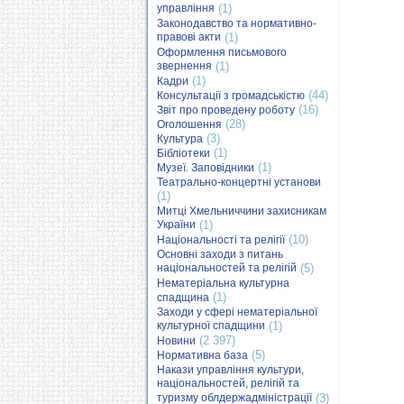
управління
(1)
Законодавство та нормативно-
правові акти
(1)
Оформлення письмового
звернення
(1)
(1)
Кадри
(44)
Консультації з громадськістю
(16)
Звіт про проведену роботу
(28)
Оголошення
(3)
Культура
(1)
Бібліотеки
(1)
Музеї. Заповідники
Театрально-концертні установи
(1)
Митці Хмельниччини захисникам
України
(1)
(10)
Національності та релігії
Основні заходи з питань
національностей та релігій
(5)
Нематеріальна культурна
(1)
спадщина
Заходи у сфері нематеріальної
культурної спадщини
(1)
(2 397)
Новини
(5)
Нормативна база
Накази управління культури,
національностей, релігій та
туризму облдержадміністрації
(3)