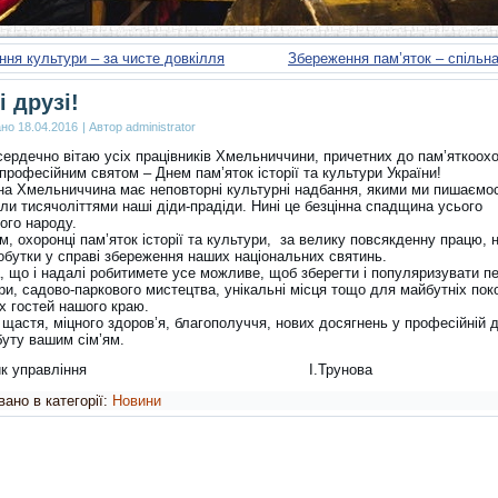
ння культури – за чисте довкілля
Збереження пам’яток – спільн
і друзі!
ано
18.04.2016
|
Автор
administrator
сердечно вітаю усіх працівників Хмельниччини, причетних до пам’яткоох
професійним святом – Днем пам’яток історії та культури України!
на Хмельниччина має неповторні культурні надбання, якими ми пишаємос
ли тисячоліттями наші діди-прадіди. Нині це безцінна спадщина усього
ого народу.
, охоронці пам’яток історії та культури, за велику повсякденну працю, н
обутки у справі збереження наших національних святинь.
, що і надалі робитимете усе можливе, щоб зберегти і популяризувати п
ри, садово-паркового мистецтва, унікальні місця тощо для майбутніх пок
х гостей нашого краю.
щастя, міцного здоров’я, благополуччя, нових досягнень у професійній д
буту вашим сім’ям.
льник управління І.Трунова
ано в категорії:
Новини