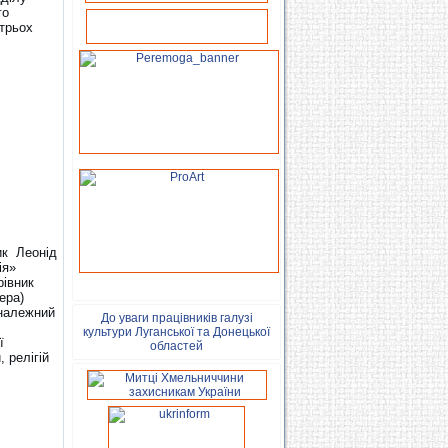
го
 трьох
ик Леонід
ія»
рівник
ера)
 належний
До уваги працівників галузі
культури Луганської та Донецької
ї
областей
 релігій