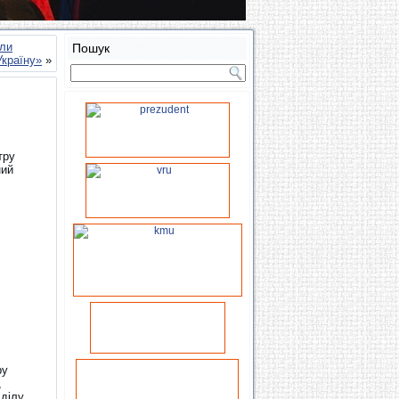
оли
Пошук
Україну»
»
тру
ний
ру
,
дділу