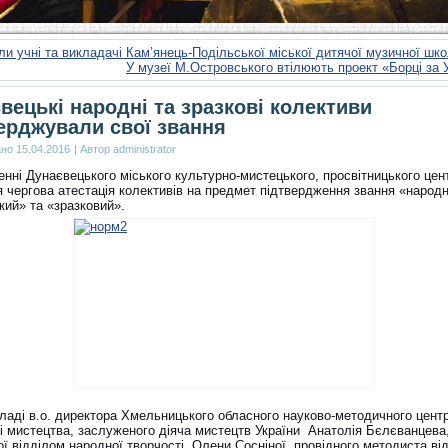
ли учні та викладачі Кам’янець-Подільської міської дитячої музичної шк
У музеї М.Островського втілюють проект «Борці за 
вецькі народні та зразкові колективи
ерджували свої звання
ано
15.04.2016
|
Автор
administrator
енні Дунаєвецького міського культурно-мистецького, просвітницького цен
я чергова атестація колективів на предмет підтвердження звання «народ
кий» та «зразковий».
кладі в.о. директора Хмельницького обласного науково-методичного цент
 і мистецтва, заслуженого діяча мистецтв України Анатолія Бєлєванцева
ї відділом народної творчості Олени Сосніної, провідного методиста ві