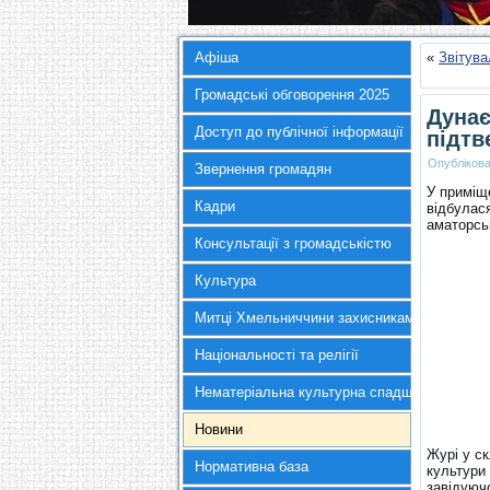
Афіша
«
Звітува
Громадські обговорення 2025
Дунає
Доступ до публічної інформації
підтв
Опубліков
Звернення громадян
У приміщ
Кадри
відбулас
аматорсь
Консультації з громадськістю
Культура
Митці Хмельниччини захисникам України
Національності та релігії
Нематеріальна культурна спадщина
Новини
Журі у с
Нормативна база
культури
завідуючо