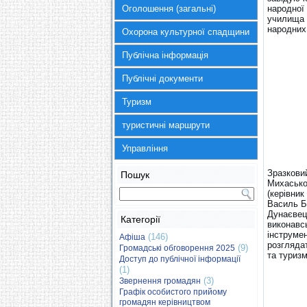
Оголошення (загальні)
народної
училища і
народних
Охорона культурної спадщини
Публічна інформація
Публічні документи
Туризм
туристичні маршрути
Управління
Зразкови
Пошук
Михасько
(керівни
Василь Б
Дунаєвец
Категорії
виконавсь
інструмен
(146)
Афіша
розглядат
(9)
Громадські обговорення 2025
та туриз
Доступ до публічної інформації
(1)
(3)
Звернення громадян
Графік особистого прийому
громадян керівництвом