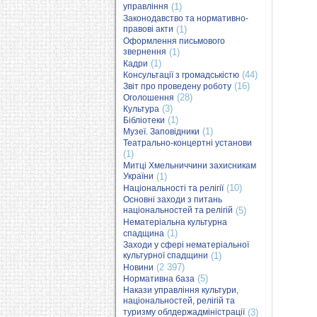
управління
(1)
Законодавство та нормативно-
правові акти
(1)
Оформлення письмового
звернення
(1)
(1)
Кадри
(44)
Консультації з громадськістю
(16)
Звіт про проведену роботу
(28)
Оголошення
(3)
Культура
(1)
Бібліотеки
(1)
Музеї. Заповідники
Театрально-концертні установи
(1)
Митці Хмельниччини захисникам
України
(1)
(10)
Національності та релігії
Основні заходи з питань
національностей та релігій
(5)
Нематеріальна культурна
(1)
спадщина
Заходи у сфері нематеріальної
культурної спадщини
(1)
(2 397)
Новини
(5)
Нормативна база
Накази управління культури,
національностей, релігій та
туризму облдержадміністрації
(3)