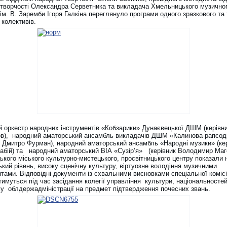
 творчості Олександра Серветника та викладача Хмельницького музично
м. В. Заремби Ігоря Галкіна переглянуло програми одного зразкового та
 колективів.
й оркестр народних інструментів «Кобзарики» Дунаєвецької ДШМ (керівн
в), народний аматорський ансамбль викладачів ДШМ «Калинова рапсод
к Дмитро Фурман), народний аматорський ансамбль «Народні музики» (ке
абій) та народний аматорський ВІА «Сузір’я» (керівник Володимир Маг
ького міського культурно-мистецького, просвітницького центру показали
кий рівень, високу сценічну культуру, віртуозне володіння музичними
тами. Відповідні документи із схвальними висновками спеціальної комісі
имуться під час засідання колегії управління культури, національностей,
му облдержадміністрації на предмет підтвердження почесних звань.