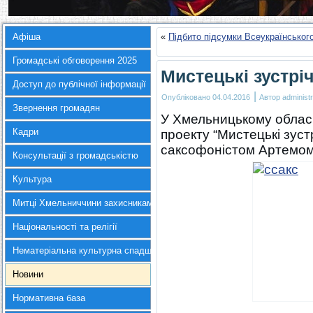
Афіша
«
Підбито підсумки Всеукраїнськог
Громадські обговорення 2025
Мистецькі зустріч
Доступ до публічної інформації
|
Опубліковано
04.04.2016
Автор
administr
Звернення громадян
У Хмельницькому облас
Кадри
проекту “Мистецькі зустр
саксофоністом Артемом
Консультації з громадськістю
Культура
Митці Хмельниччини захисникам України
Національності та релігії
Нематеріальна культурна спадщина
Новини
Нормативна база