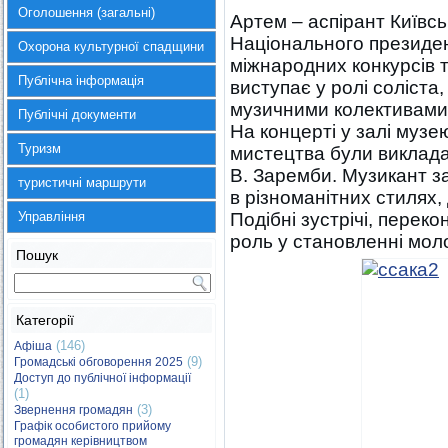
Оголошення (загальні)
Артем – аспірант Київськ
Національного президен
Охорона культурної спадщини
міжнародних конкурсів т
Публічна інформація
виступає у ролі соліста
музичними колективами 
Публічні документи
На концерті у залі музе
Туризм
мистецтва були виклада
В. Заремби. Музикант з
туристичні маршрути
в різноманітних стилях,
Управління
Подібні зустрічі, переко
роль у становленні мол
Пошук
Категорії
(146)
Афіша
(9)
Громадські обговорення 2025
Доступ до публічної інформації
(1)
(3)
Звернення громадян
Графік особистого прийому
громадян керівництвом