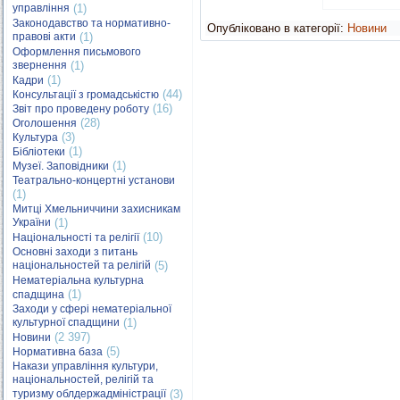
управління
(1)
Законодавство та нормативно-
Опубліковано в категорії:
Новини
правові акти
(1)
Оформлення письмового
звернення
(1)
(1)
Кадри
(44)
Консультації з громадськістю
(16)
Звіт про проведену роботу
(28)
Оголошення
(3)
Культура
(1)
Бібліотеки
(1)
Музеї. Заповідники
Театрально-концертні установи
(1)
Митці Хмельниччини захисникам
України
(1)
(10)
Національності та релігії
Основні заходи з питань
національностей та релігій
(5)
Нематеріальна культурна
(1)
спадщина
Заходи у сфері нематеріальної
культурної спадщини
(1)
(2 397)
Новини
(5)
Нормативна база
Накази управління культури,
національностей, релігій та
туризму облдержадміністрації
(3)