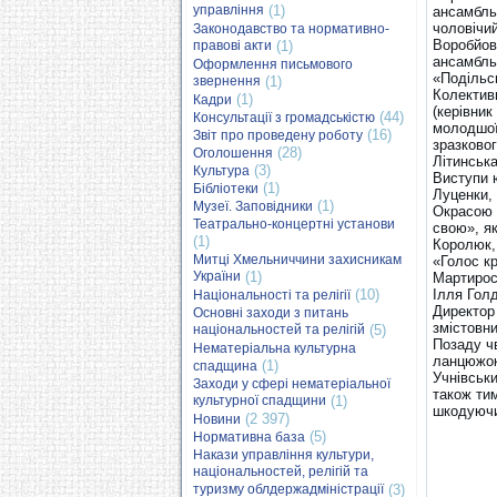
управління
(1)
ансамбль 
чоловічи
Законодавство та нормативно-
Воробйов
правові акти
(1)
ансамбль
Оформлення письмового
«Подільс
звернення
(1)
Колективн
(1)
Кадри
(керівник
(44)
Консультації з громадськістю
молодшої
(16)
Звіт про проведену роботу
зразково
(28)
Оголошення
Літинська
(3)
Культура
Виступи 
(1)
Бібліотеки
Луценки,
(1)
Музеї. Заповідники
Окрасою 
Театрально-концертні установи
свою», як
(1)
Королюк,
Митці Хмельниччини захисникам
«Голос к
України
(1)
Мартирося
(10)
Ілля Гол
Національності та релігії
Директор
Основні заходи з питань
змістовни
національностей та релігій
(5)
Позаду ч
Нематеріальна культурна
ланцюжок
(1)
спадщина
Учнівськи
Заходи у сфері нематеріальної
також тим
культурної спадщини
(1)
шкодуючи
(2 397)
Новини
(5)
Нормативна база
Накази управління культури,
національностей, релігій та
туризму облдержадміністрації
(3)