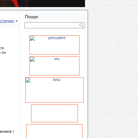
Пошук
 струни»
»
ся
-ти
жників і