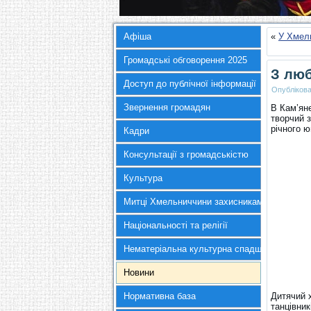
Афіша
«
У Хмель
Громадські обговорення 2025
З люб
Доступ до публічної інформації
Опубліков
Звернення громадян
В Кам’ян
творчий з
річного 
Кадри
Консультації з громадськістю
Культура
Митці Хмельниччини захисникам України
Національності та релігії
Нематеріальна культурна спадщина
Новини
Нормативна база
Дитячий х
танцівник