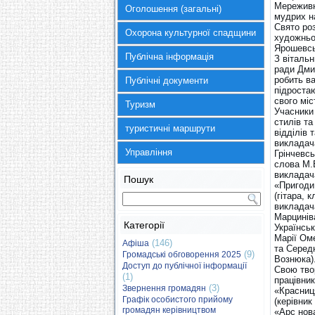
Мереживна
Оголошення (загальні)
мудрих на
Свято роз
Охорона культурної спадщини
художньог
Ярошевсь
Публічна інформація
З віталь
ради Дми
робить ва
Публічні документи
підростаю
свого міс
Туризм
Учасники 
стилів та
туристичні маршрути
відділів 
викладач
Управління
Грінчевс
слова М.
викладач
Пошук
«Пригоди
(гітара,
викладач
Марцинів
Категорії
Українсь
Марії Ом
(146)
Афіша
та Серед
(9)
Громадські обговорення 2025
Вознюка)
Доступ до публічної інформації
Свою твор
(1)
працівни
(3)
Звернення громадян
«Красниц
Графік особистого прийому
(керівни
громадян керівництвом
«Арс нов