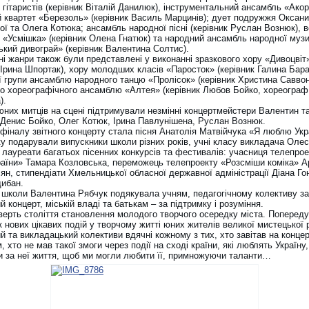
гітаристів (керівник Віталій Данилюк), інструментальний ансамбль «Акор
й квартет «Березоль» (керівник Василь Марцинів); дует подружжя Оксани
ої та Олега Котюка; ансамбль народної пісні (керівник Руслан Вознюк), 
 «Усмішка» (керівник Олена Гнатюк) та народний ансамбль народної муз
ький дивограй» (керівник Валентина Солтис).
і жанри також були представлені у виконанні зразкового хору «Дивоцвіт
 Ірина Шпортак), хору молодших класів «Паросток» (керівник Галина Бара
 групи ансамблю народного танцю «Пролісок» (керівник Христина Саввон
го хореографічного ансамблю «Алтея» (керівник Любов Бойко, хореограф
).
юних митців на сцені підтримували незмінні концертмейстери Валентин та
 Денис Бойко, Олег Котюк, Ірина Павлунішена, Руслан Вознюк.
фіналу звітного концерту стала пісня Анатолія Матвійчука «Я люблю Укр
у подарували випускники школи різних років, учні класу викладача Олес
 лауреати багатьох пісенних конкурсів та фестивалів: учасниця телепрое
раїни» Тамара Козловська, переможець телепроекту «Розсміши коміка» 
н, стипендіати Хмельницької обласної державної адміністрації Діана Го
дибан.
 школи Валентина Рябчук подякувала учням, педагогічному колективу за
й концерт, міській владі та батькам – за підтримку і розуміння.
верть століття становлення молодого творчого осередку міста. Попереду
 нових цікавих подій у творчому житті юних жителів великої мистецької 
й та викладацький колективи вдячні кожному з тих, хто завітав на концер
, хто не мав такої змоги через події на сході країни, які люблять Україну,
 за неї життя, щоб ми могли любити її, примножуючи таланти…