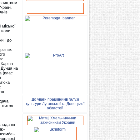
івництвом
країні.
чнів
 міської
 школи
и і до
різних
ого
ас
 Каріна
.Дунця на
а (клас
ї
атюка
с
ля
До уваги працівників галузі
адача
культури Луганської та Донецької
, жито».
областей
кладачів
ик»
ансамбль
Бордюк),