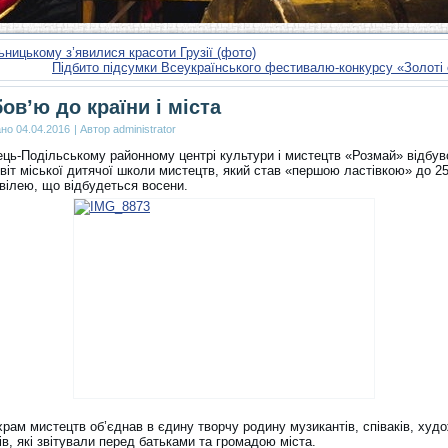
ницькому з’явилися красоти Грузії (фото)
Підбито підсумки Всеукраїнського фестивалю-конкурсу «Золоті
ов’ю до країни і міста
ано
04.04.2016
|
Автор
administrator
ець-Подільському районному центрі культури і мистецтв «Розмай» відбув
віт міської дитячої школи мистецтв, який став «першою ластівкою» до 25
ювілею, що відбудеться восени.
рам мистецтв об’єднав в єдину творчу родину музикантів, співаків, худо
ів, які звітували перед батьками та громадою міста.