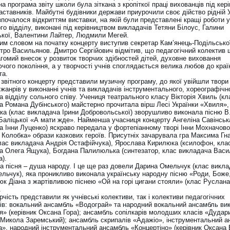
 програма звіту школи була зіткана з кропіткої праці вихованців під кер
ставників. Майбутні будівники держави приурочили своє дійство рідній У
почалося відкриттям виставки, на якій були представлені кращі роботи у
о відділу, виконані під керівництвом викладачів Тетяни Білоус, Галини
кої, Валентини Лайтер, Людмили Мегей.
ним словом на початку концерту виступив секретар Кам’янець-Подільської
тро Васильянов. Дмитро Сергійович відмітив, що педагогічний колектив
гомий внесок у розвиток творчих здібностей дітей, духовне виховання
чого покоління, а у творчості учнів споглядається велика любов до країн
та.
звітного концерту представили музичну програму, до якої увійшли твори 
 жанрів у виконанні учнів та викладачів інструментального, хореографічн
та відділу сольного співу. Учениця театрального класу Вікторія Хвиль (кл
а Романа Дубінського) майстерно прочитала вірш Лесі Українки «Хвиля»,
ька (клас викладача Ірини Добровольської) зворушливо виконала пісню В
Баліцької «А мати жде». Найменша учасниця концерту Ангеліна Савінськ
а Інни Луценко) яскраво передала у фортепіанному творі Інни Мохначово
 Колобка» образи казкових героїв. Присутніх зачарувала гра Максима Гн
 клас викладача Андрія Остафійчука), Ярослава Кирилюка (ксилофон, кла
а Олега Ящука), Богдана Палилюлька (синтезатор, клас викладача Васи
а).
ка пісня – душа народу. І це ще раз довели Дарина Омельчук (клас викл
ельчук), яка проникливо виконала українську народну пісню «Роди, Боже
юк Діана з жартівливою піснею «Ой на горі цигани стояли» (клас Руслана
.
чість представили як учнівські колективи, так і колективи педагогічних
ків: вокальний ансамбль «Водограй» та народний вокальний ансамбль ви
я» (керівник Оксана Гора); ансамбль сопілкарів молодших класів «Дудар
к Микола Заремський); ансамбль скрипалів «Адажіо», інструментальний 
а», народний інструментальний ансамбль «Концертіно» (керівник Оксана 