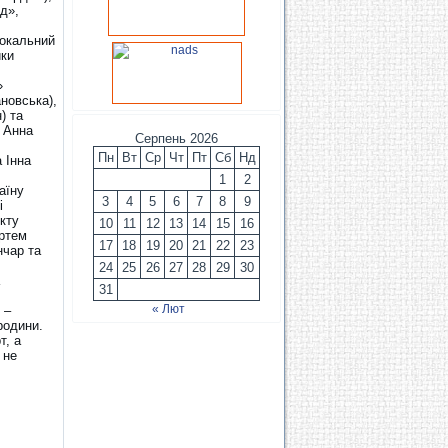
д»,
вокальний
ики
»
новська),
) та
 Анна
Серпень 2026
Пн
Вт
Ср
Чт
Пт
Сб
Нд
 Інна
1
2
аїну
3
4
5
6
7
8
9
і
кту
10
11
12
13
14
15
16
Артем
17
18
19
20
21
22
23
нчар та
24
25
26
27
28
29
30
31
« Лют
 –
родини.
т, а
 не