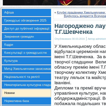
Афіша
«
Клубні працівники Хмельниччини 
Відбулось відкриття Всеукр
Громадські обговорення 2025
Нагороджено лаур
Доступ до публічної інформації
Т.Г.Шевченка
Звернення громадян
|
Опубліковано
30.03.2016
Автор
administr
Кадри
У Хмельницькому облас
відбулася церемонія на
Консультації з громадськістю
імені Т.Г.Шевченка. За 
Культура
творчої спадщини Велик
обласну премію імені Т
Митці Хмельниччини захисникам України
творчому колективу Хм
Національності та релігії
театру ляльок та майстр
Іванівні.
Нематеріальна культурна спадщина
Дипломи та премії вруч
управління культури, на
Новини
облдержадміністрації. В
Нормативна база
побажала подальших твор