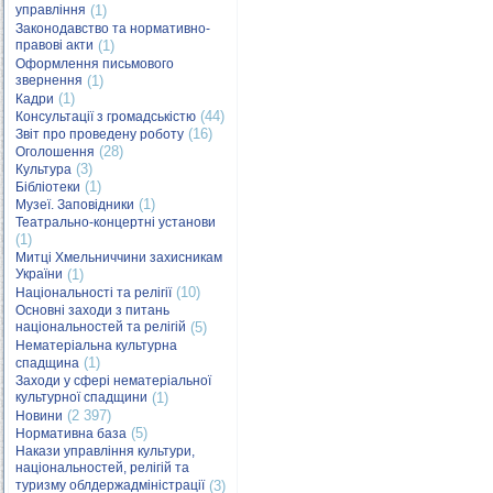
управління
(1)
Законодавство та нормативно-
правові акти
(1)
Оформлення письмового
звернення
(1)
(1)
Кадри
(44)
Консультації з громадськістю
(16)
Звіт про проведену роботу
(28)
Оголошення
(3)
Культура
(1)
Бібліотеки
(1)
Музеї. Заповідники
Театрально-концертні установи
(1)
Митці Хмельниччини захисникам
України
(1)
(10)
Національності та релігії
Основні заходи з питань
національностей та релігій
(5)
Нематеріальна культурна
(1)
спадщина
Заходи у сфері нематеріальної
культурної спадщини
(1)
(2 397)
Новини
(5)
Нормативна база
Накази управління культури,
національностей, релігій та
туризму облдержадміністрації
(3)