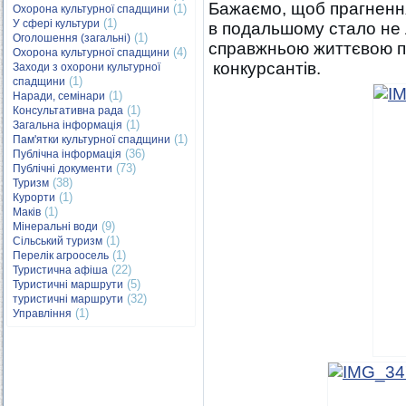
Бажаємо, щоб прагнення
(1)
Охорона культурної спадщини
(1)
У сфері культури
в подальшому стало не
(1)
Оголошення (загальні)
справжньою життєвою п
(4)
Охорона культурної спадщини
конкурсантів.
Заходи з охорони культурної
(1)
спадщини
(1)
Наради, семінари
(1)
Консультативна рада
(1)
Загальна інформація
(1)
Пам'ятки культурної спадщини
(36)
Публічна інформація
(73)
Публічні документи
(38)
Туризм
(1)
Курорти
(1)
Маків
(9)
Мінеральні води
(1)
Сільський туризм
(1)
Перелік агроосель
(22)
Туристична афіша
(5)
Туристичні маршрути
(32)
туристичні маршрути
(1)
Управління