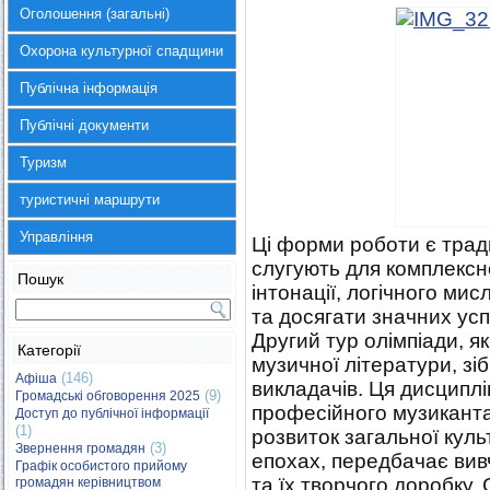
Оголошення (загальні)
Охорона культурної спадщини
Публічна інформація
Публічні документи
Туризм
туристичні маршрути
Управління
Ці форми роботи є трад
слугують для комплексно
Пошук
інтонації, логічного ми
та досягати значних усп
Другий тур олімпіади, я
Категорії
музичної літератури, зі
(146)
Афіша
викладачів. Ця дисципл
(9)
Громадські обговорення 2025
професійного музиканта
Доступ до публічної інформації
(1)
розвиток загальної куль
(3)
Звернення громадян
епохах, передбачає вив
Графік особистого прийому
та їх творчого доробку.
громадян керівництвом