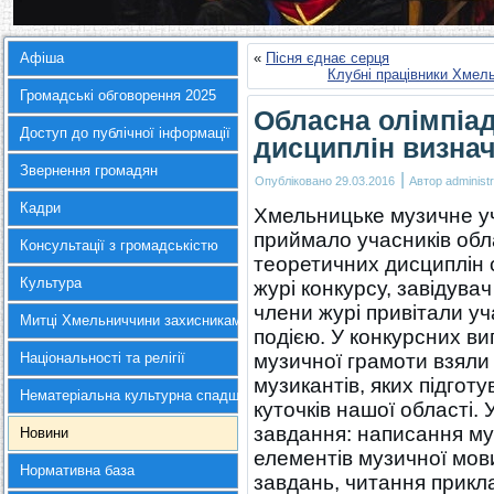
Афіша
«
Пісня єднає серця
Клубні працівники Хмел
Громадські обговорення 2025
Обласна олімпіад
Доступ до публічної інформації
дисциплін визна
Звернення громадян
|
Опубліковано
29.03.2016
Автор
administr
Кадри
Хмельницьке музичне уч
приймало учасників обл
Консультації з громадськістю
теоретичних дисциплін 
Культура
журі конкурсу, завідувач
члени журі привітали уч
Митці Хмельниччини захисникам України
подією. У конкурсних в
Національності та релігії
музичної грамоти взяли
музикантів, яких підгот
Нематеріальна культурна спадщина
куточків нашої області.
завдання: написання му
Новини
елементів музичної мов
Нормативна база
завдань, читання прикла