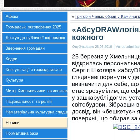
Афіша
«
Григорій Чапкіс обрав у Кам’янц
Громадські обговорення 2025
«АбсуDRAWлогія»
кожного
Доступ до публічної інформації
|
Опубліковано
28.03.2016
Автор
administr
Звернення громадян
25 березня у Хмельниц
Кадри
відкрилась персональна
Сергія Школяра «абсуDR
Консультації з громадськістю
глядачеві поринути у де
Культура
визначити для себе, що
стає зрозумілим, що сф
Митці Хмельниччини захисникам України
у зашкарублі догми, уст
Національності та релігії
світобудови. Зібравши 
досвід, він «бешкетує» як
Нематеріальна культурна спадщина
поверхні, що обирає за о
Новини
Нормативна база