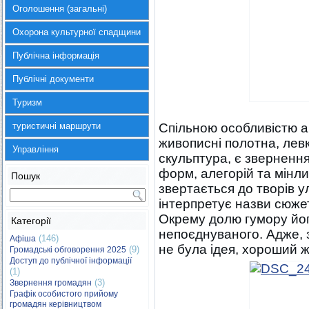
Оголошення (загальні)
Охорона культурної спадщини
Публічна інформація
Публічні документи
Туризм
туристичні маршрути
Спільною особливістю а
живописні полотна, левк
Управління
скульптура, є зверненн
форм, алегорій та мінли
Пошук
звертається до творів у
інтерпретує назви сюже
Окрему долю гумору йо
Категорії
непоєднуваного. Адже, 
(146)
Афіша
не була ідея, хороший ж
(9)
Громадські обговорення 2025
Доступ до публічної інформації
(1)
(3)
Звернення громадян
Графік особистого прийому
громадян керівництвом