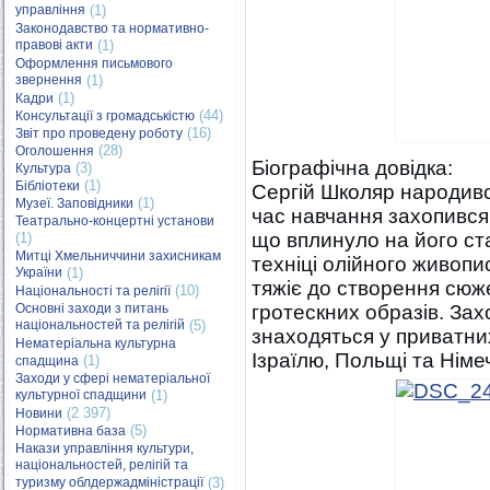
управління
(1)
Законодавство та нормативно-
правові акти
(1)
Оформлення письмового
звернення
(1)
(1)
Кадри
(44)
Консультації з громадськістю
(16)
Звіт про проведену роботу
(28)
Оголошення
Біографічна довідка:
(3)
Культура
(1)
Бібліотеки
Сергій Школяр народивс
(1)
Музеї. Заповідники
час навчання захопився
Театрально-концертні установи
що вплинуло на його ст
(1)
Митці Хмельниччини захисникам
техніці олійного живопис
України
(1)
тяжіє до створення сюж
(10)
Національності та релігії
Основні заходи з питань
гротескних образів. За
національностей та релігій
(5)
знаходяться у приватних
Нематеріальна культурна
Ізраїлю, Польщі та Німе
(1)
спадщина
Заходи у сфері нематеріальної
культурної спадщини
(1)
(2 397)
Новини
(5)
Нормативна база
Накази управління культури,
національностей, релігій та
туризму облдержадміністрації
(3)