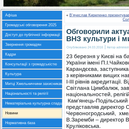
Афіша
«
В’ячеслав Кириленко презентував
Сол
Громадські обговорення 2025
Обговорили актуа
Доступ до публічної інформації
ВНЗ культури і м
Звернення громадян
|
Опубліковано
24.03.2016
Автор
administr
Кадри
23 березня у Києві на б
України імені П.І.Чайко
Консультації з громадськістю
Карандєєва, заступника
Культура
з керівниками вищих нав
І-ІІІ рівнів акредитації
Митці Хмельниччини захисникам України
Світлана Цимбалюк, зав
Національності та релігії
національностей, релігі
Кам’янець-Подільський 
Нематеріальна культурна спадщина
представляв директор С
Червоногродський, хме
Новини
В.Заремби – директор В
Нормативна база
Круліковська.