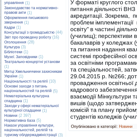
У форматі круглого стол
управління
(1)
Законодавство та нормативно-
питання діяльності ВНЗ к
правові акти
(1)
акредитації. Зокрема, 
Оформлення письмового
проблем імплементації 
звернення
(1)
(1)
Кадри
освіту” в частині діяль
(44)
Консультації з громадськістю
(училищ); перспективи 
(16)
Звіт про проведену роботу
бакалаврів у коледжах 
(28)
Оголошення
(3)
Культура
та питання надання квал
(1)
Бібліотеки
системі професійної осв
(1)
Музеї. Заповідники
Театрально-концертні установи
за освітніми програмами
(1)
та спеціальностей, зат
Митці Хмельниччини захисникам
29.04.2015 р. №266; до
України
(1)
(10)
Національності та релігії
провадження освітньої ді
Основні заходи з питань
кадрового забезпечення 
національностей та релігій
(5)
взаємодії Мінкультури 
Нематеріальна культурна
(1)
спадщина
вишів (щодо затвердже
Заходи у сфері нематеріальної
комісій та плану прийо
культурної спадщини
(1)
(2 397)
Новини
студентів коледжів (учи
(5)
Нормативна база
Накази управління культури,
Опубліковано в категорії:
Новини
національностей, релігій та
туризму облдержадміністрації
(3)