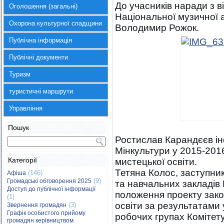
До учасників наради з 
Оголошення (загальні)
Національної музичної ак
Охорона культурної спадщини
Володимир Рожок.
Публічна інформація
Публічні документи
Туризм
туристичні маршрути
Управління
Пошук
Ростислав Карандєєв ін
Мінкультури у 2015-2016
Категорії
мистецької освіти.
Тетяна Колос, заступни
(146)
Афіша
(9)
Громадські обговорення 2025
та навчальних закладів
Доступ до публічної інформації
положення проекту зако
(1)
освіти за результатами 
(3)
Звернення громадян
Графік особистого прийому
робочих групах Комітету
громадян керівництвом