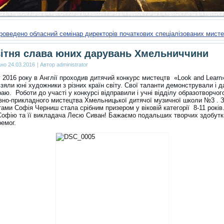
роведено обласний семінар директорів початкових спеціалізованих мис
ітня слава юних дарувань Хмельниччини
ано
24.03.2016
|
Автор
administrator
 2016 року в Англії проходив дитячий конкурс мистецтв «Look and Learn
зяли юні художники з різних країн світу. Свої таланти демонстрували і 
аю. Роботи до участі у конкурсі відправили і учні відділу образотворчог
вно-прикладного мистецтва Хмельницької дитячої музичної школи №3 . 
ами Софія Черниш стала срібним призером у віковій категорії 8-11 років
Софію та її викладача Лесю Сиван! Бажаємо подальших творчих здобуткі
емог.