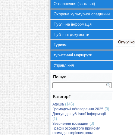
Оголошення (загальні)
Охорона культурної спадщини
Публічна інформація
Публічні документи
Опубліков
Туризм
туристичні маршрути
Управління
Пошук
Категорії
(146)
Афіша
(9)
Громадські обговорення 2025
Доступ до публічної інформації
(1)
(3)
Звернення громадян
Графік особистого прийому
громадян керівництвом