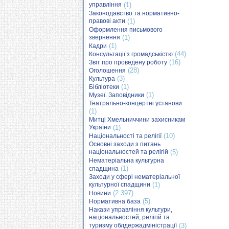
управління
(1)
Законодавство та нормативно-
правові акти
(1)
Оформлення письмового
звернення
(1)
(1)
Кадри
(44)
Консультації з громадськістю
(16)
Звіт про проведену роботу
(28)
Оголошення
(3)
Культура
(1)
Бібліотеки
(1)
Музеї. Заповідники
Театрально-концертні установи
(1)
Митці Хмельниччини захисникам
України
(1)
(10)
Національності та релігії
Основні заходи з питань
національностей та релігій
(5)
Нематеріальна культурна
(1)
спадщина
Заходи у сфері нематеріальної
культурної спадщини
(1)
(2 397)
Новини
(5)
Нормативна база
Накази управління культури,
національностей, релігій та
туризму облдержадміністрації
(3)