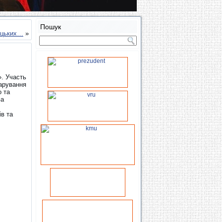
Пошук
тецьких…
»
». Участь
дарування
о та
За
.
в та