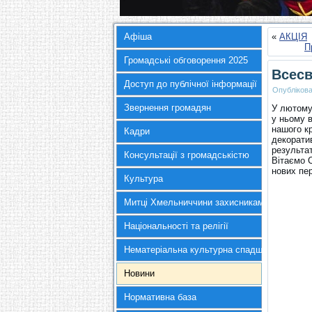
Афіша
«
АКЦІЯ
П
Громадські обговорення 2025
Всесв
Доступ до публічної інформації
Опубліков
Звернення громадян
У лютому
у ньому в
нашого кр
Кадри
декорати
результат
Консультації з громадськістю
Вітаємо 
нових пер
Культура
Митці Хмельниччини захисникам України
Національності та релігії
Нематеріальна культурна спадщина
Новини
Нормативна база