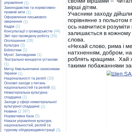
своїми віршами – читали
управління
(1)
вірші дітям.
Законодавство та нормативно-
правові акти
(1)
Учасники заходу дійшли
Оформлення письмового
порівнянне з польотом 
звернення
(1)
ось навчитися розуміти 
(1)
Кадри
(44)
Консультації з громадськістю
залишається в кожному н
(16)
Звіт про проведену роботу
слова.
(28)
Оголошення
(3)
«Нехай слово, рима і м
Культура
(1)
Бібліотеки
натхненням, добром, над
(1)
Музеї. Заповідники
роблять кращими. Хай жи
Театрально-концертні установи
(1)
такими побажаннями за
Митці Хмельниччини захисникам
України
(1)
(10)
Національності та релігії
Основні заходи з питань
національностей та релігій
(5)
Нематеріальна культурна
(1)
спадщина
Заходи у сфері нематеріальної
культурної спадщини
(1)
(2 397)
Новини
(5)
Нормативна база
Накази управління культури,
національностей, релігій та
туризму облдержадміністрації
(3)