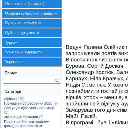
Оголошення (загальні)
Охорона культурної спадщини
Публічна інформація
Публічні документи
Туризм
Ведучі Галина Олійник т
туристичні маршрути
запрошували поетів вик
В поетичних читаннях 
Управління
Бурова, Сергій Доскач, 
Олександр Костюк, Вал
Пошук
Карнаух, Ніла Кравчук, 
Надія Семенюк. У кожног
познайомити гостей із с
Категорії
віршів, хтось – менше, 
(146)
Афіша
знайшли свій відгук у ау
(9)
Громадські обговорення 2025
Доступ до публічної інформації
Зачарував того дня спі
(1)
Майї Палій.
(3)
Звернення громадян
В програмі був і «вільн
Графік особистого прийому
громадян керівництвом