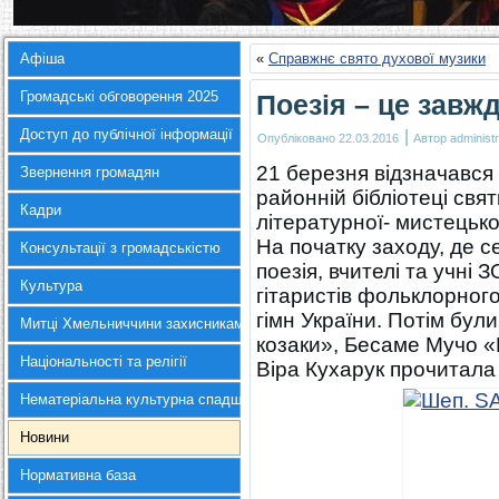
Афіша
«
Справжнє свято духової музики
Громадські обговорення 2025
Поезія – це завж
Доступ до публічної інформації
|
Опубліковано
22.03.2016
Автор
administr
21 березня відзначався 
Звернення громадян
районній бібліотеці свя
Кадри
літературної- мистецько
На початку заходу, де с
Консультації з громадськістю
поезія, вчителі та учні
Культура
гітаристів фольклорно
гімн України. Потім були
Митці Хмельниччини захисникам України
козаки», Бесаме Мучо «П
Національності та релігії
Віра Кухарук прочитала 
Нематеріальна культурна спадщина
Новини
Нормативна база