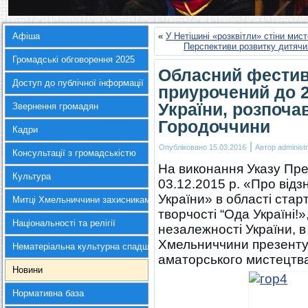
Афіша
«
У Нетішині «розквітли» стіни мист
Перспективи розвитку дитячи
Громадські обговорення 2025
Обласний фестив
Доступ до публічної інформації
приурочений до 2
України, розпоча
Звернення громадян
Городоччини
Кадри
|
Опубліковано
15.03.2016
Автор
administr
Консультації з громадськістю
На виконання Указу Пре
Культура
03.12.2015 р. «Про відз
України» в області ста
Митці Хмельниччини захисникам України
творчості “Ода Україні!»
Національності та релігії
незалежності України, в
Хмельниччини презенту
Нематеріальна культурна спадщина
аматорського мистецтва
Новини
Нормативна база