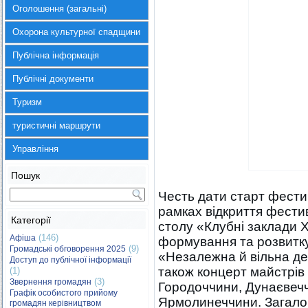
Оголошення (загальні)
Охорона культурної спадщини
Публічна інформація
Публічні документи
Туризм
туристичні маршрути
Управління
Пошук
Честь дати старт фести
рамках відкриття фести
Категорії
столу «Клубні заклади 
(146)
Афіша
формування та розвитку
(9)
Громадські обговорення 2025
«Незалежна й вільна дер
Доступ до публічної інформації
також концерт майстрів
(1)
(3)
Звернення громадян
Городоччини, Дунаєвеч
Графік особистого прийому
Ярмолинеччини. Загалом
громадян керівництвом