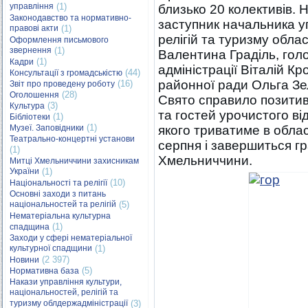
управління
(1)
близько 20 колективів. 
Законодавство та нормативно-
заступник начальника у
правові акти
(1)
релігій та туризму обла
Оформлення письмового
звернення
(1)
Валентина Граділь, гол
(1)
Кадри
адміністрації Віталій К
(44)
Консультації з громадськістю
районної ради Ольга Зе
(16)
Звіт про проведену роботу
(28)
Оголошення
Свято справило позитив
(3)
Культура
та гостей урочистого в
(1)
Бібліотеки
(1)
Музеї. Заповідники
якого триватиме в облас
Театрально-концертні установи
серпня і завершиться гр
(1)
Хмельниччини.
Митці Хмельниччини захисникам
України
(1)
(10)
Національності та релігії
Основні заходи з питань
національностей та релігій
(5)
Нематеріальна культурна
(1)
спадщина
Заходи у сфері нематеріальної
культурної спадщини
(1)
(2 397)
Новини
(5)
Нормативна база
Накази управління культури,
національностей, релігій та
туризму облдержадміністрації
(3)